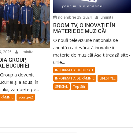
noiembrie 29, 2024
luminita
BOOM TV, O INOVAȚIE ÎN
MATERIE DE MUZICĂ!
O nouă televiziune națională se
anunță o adevărată inovație în
, 2025
luminita
materie de muzică! Așa titrează site-
IA GROUP,
urile...
L BUCURIEI
INFORMATIA DE BUZAU
Group a devenit
INFORMATIA DE RÂMNIC
LIFESTYLE
curiei și a adus, în
SPECIAL
Top Stiri
nului, zâmbete pe...
 RÂMNIC
Scurtpe2