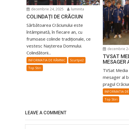
decembrie 24, 2025
luminita
COLINDAȚI DE CRĂCIUN
Sărbătoarea Crăciunului este
întâmpinată, în fiecare an, cu
frumoase colinde tradiționale, ce
vestesc Naşterea Domnului.
decembrie 24
Colindătorii...
TVSAT MED
INFORMATIA DE RÂMNIC
Scurtpe2
MESAGER A
Top Stiri
TVSat Media 
mesager al bu
pragul Crăciu
INFORMATIA DE
Top Stiri
LEAVE A COMMENT