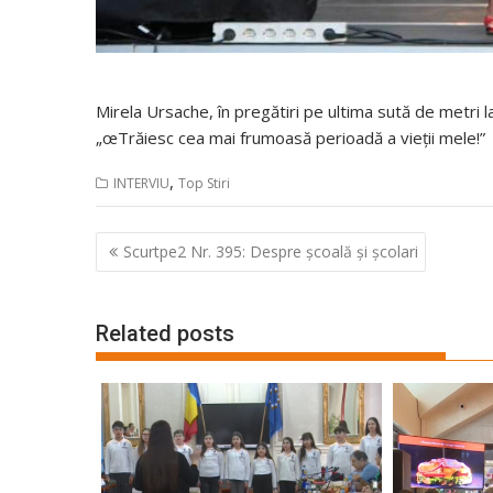
Mirela Ursache, în pregătiri pe ultima sută de metri l
„œTrăiesc cea mai frumoasă perioadă a vieții mele!”
,
INTERVIU
Top Stiri
Navigare
Scurtpe2 Nr. 395: Despre școală și școlari
în
articole
Related posts