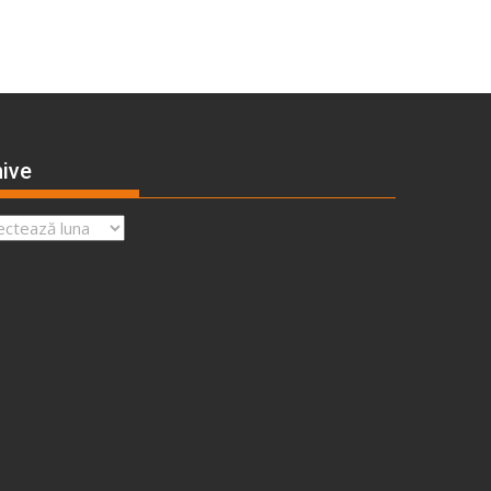
ive
ve