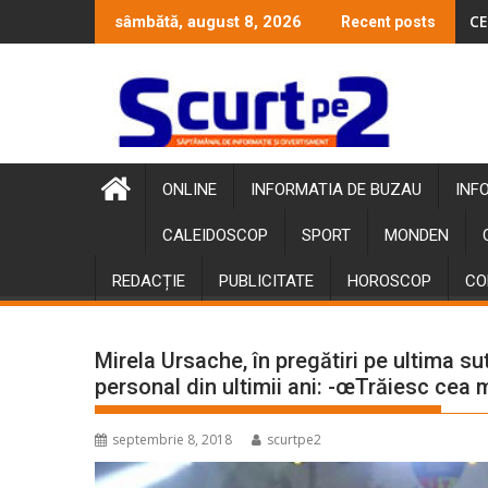
Skip
CE
sâmbătă, august 8, 2026
Recent posts
to
content
ONLINE
INFORMATIA DE BUZAU
INF
CALEIDOSCOP
SPORT
MONDEN
REDACȚIE
PUBLICITATE
HOROSCOP
CO
Mirela Ursache, în pregătiri pe ultima s
personal din ultimii ani: -œTrăiesc cea 
septembrie 8, 2018
scurtpe2