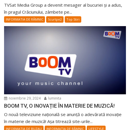
TVSat Media Group a devenit mesager al bucuriei și a adus,
în pragul Crăciunului, zâmbete pe...
INFORMATIA DE RÂMNIC
Scurtpe2
Top Stiri
noiembrie 29, 2024
luminita
BOOM TV, O INOVAȚIE ÎN MATERIE DE MUZICĂ!
O nouă televiziune națională se anunță o adevărată inovație
în materie de muzică! Așa titrează site-urile...
INFORMATIA DE BUZAU
INFORMATIA DE RÂMNIC
LIFESTYLE