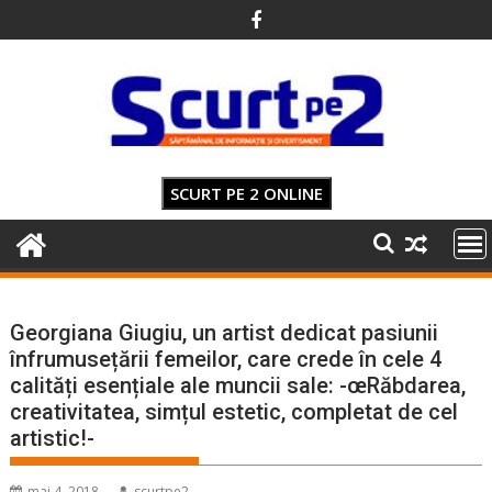
Skip
to
content
SCURT PE 2 ONLINE
Georgiana Giugiu, un artist dedicat pasiunii
înfrumusețării femeilor, care crede în cele 4
calități esențiale ale muncii sale: -œRăbdarea,
creativitatea, simțul estetic, completat de cel
artistic!-
mai 4, 2018
scurtpe2