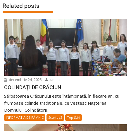
Related posts
decembrie 24, 2025
luminita
COLINDAȚI DE CRĂCIUN
Sărbătoarea Crăciunului este întâmpinată, în fiecare an, cu
frumoase colinde tradiționale, ce vestesc Naşterea
Domnului. Colindătorii...
INFORMATIA DE RÂMNIC
Scurtpe2
Top Stiri