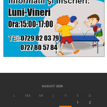
AUGUST 2026
L
MA
MI
J
V
S
D
1
2