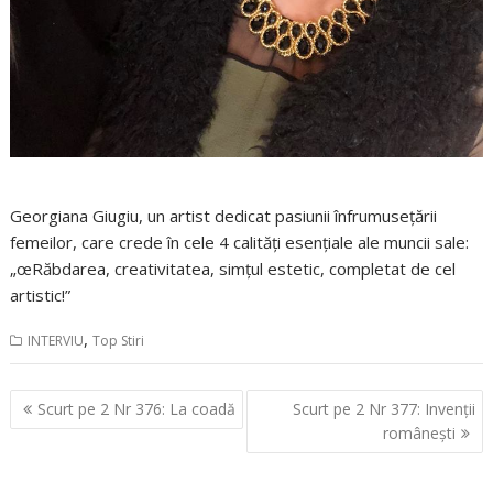
Georgiana Giugiu, un artist dedicat pasiunii înfrumusețării
femeilor, care crede în cele 4 calități esențiale ale muncii sale:
„œRăbdarea, creativitatea, simțul estetic, completat de cel
artistic!”
,
INTERVIU
Top Stiri
Navigare
Scurt pe 2 Nr 376: La coadă
Scurt pe 2 Nr 377: Invenții
în
românești
articole