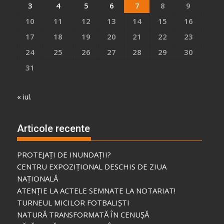
3
4
5
6
7
8
9
10
11
12
13
14
15
16
17
18
19
20
21
22
23
24
25
26
27
28
29
30
31
« iul.
Articole recente
PROTEJAȚI DE INUNDAȚII?
CENTRU EXPOZIȚIONAL DESCHIS DE ZIUA
NAȚIONALĂ
ATENȚIE LA ACTELE SEMNATE LA NOTARIAT!
TURNEUL MICILOR FOTBALIȘTI
NATURĂ TRANSFORMATĂ ÎN CENUȘĂ