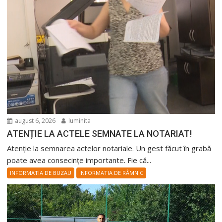
august 6, 2026
luminita
ATENȚIE LA ACTELE SEMNATE LA NOTARIAT!
Atenție la semnarea actelor notariale. Un gest făcut în grabă
poate avea consecințe importante. Fie că...
INFORMATIA DE BUZAU
INFORMATIA DE RÂMNIC