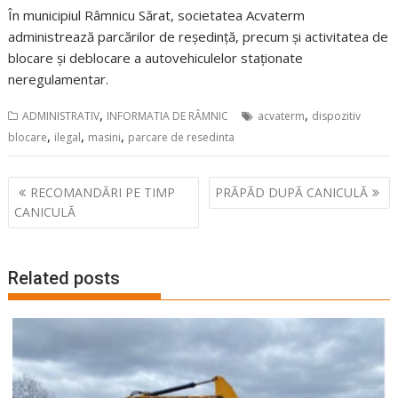
În municipiul Râmnicu Sărat, societatea Acvaterm
administrează parcărilor de reședință, precum și activitatea de
blocare și deblocare a autovehiculelor staționate
neregulamentar.
,
,
ADMINISTRATIV
INFORMATIA DE RÂMNIC
acvaterm
dispozitiv
,
,
,
blocare
ilegal
masini
parcare de resedinta
Navigare
RECOMANDĂRI PE TIMP
PRĂPĂD DUPĂ CANICULĂ
în
CANICULĂ
articole
Related posts