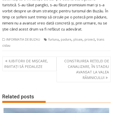
turistică. S-au tăiat panglici, s-au făcut promisiuni mari și s-a
vorbit despre un drum strategic pentru turismul din Buzău. În
timp ce șoferii sunt trimiși să circule pe o potecă prin pădure,
nimeni nu a avansat vreo dată concretă și, prin urmare, nu se
știe când acest drum va fi refăcut cu adevărat.
,
,
,
,
INFORMATIA DE BUZAU
furtuna
padure
ploaie
proiect
trans
cislau
Navigare
IUBITORII DE MIȘCARE,
CONSTRUIREA REȚELEI DE
în
INVITAȚI SĂ PEDALEZE
CANALIZARE, ÎN STADIU
articole
AVANSAT LA VALEA
RÂMNICULUI
Related posts