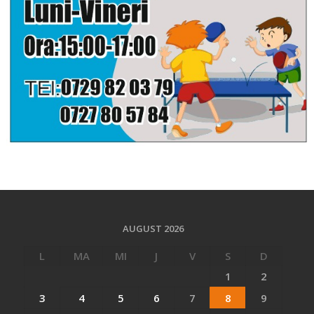
AUGUST 2026
L
MA
MI
J
V
S
D
1
2
3
4
5
6
7
8
9