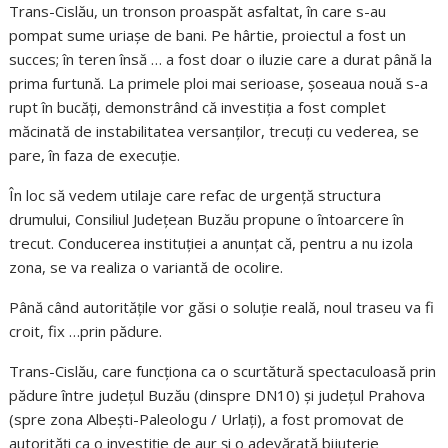
Trans-Cislău, un tronson proaspăt asfaltat, în care s-au
pompat sume uriașe de bani. Pe hârtie, proiectul a fost un
succes; în teren însă … a fost doar o iluzie care a durat până la
prima furtună. La primele ploi mai serioase, șoseaua nouă s-a
rupt în bucăți, demonstrând că investiția a fost complet
măcinată de instabilitatea versanților, trecuți cu vederea, se
pare, în faza de execuție.
În loc să vedem utilaje care refac de urgență structura
drumului, Consiliul Județean Buzău propune o întoarcere în
trecut. Conducerea instituției a anunțat că, pentru a nu izola
zona, se va realiza o variantă de ocolire.
Până când autoritățile vor găsi o soluție reală, noul traseu va fi
croit, fix …prin pădure.
Trans-Cislău, care funcționa ca o scurtătură spectaculoasă prin
pădure între județul Buzău (dinspre DN10) și județul Prahova
(spre zona Albești-Paleologu / Urlați), a fost promovat de
autorități ca o investiție de aur și o adevărată bijuterie