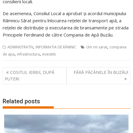
consilierii locali.
De asemenea, Consiliul Local a aprobat și acordul municipiului
Râmnicu Sărat pentru înlocuirea rețelei de transport apă, a
rețelei de distribuție și executarea de bransamente pe strada
Principele Ferdinand de către Compania de Apă Buzău.
,
,
ADMINISTRATIV
INFORMATIA DE RÂMNIC
clm rm sarat
compania
,
,
de apa
infrastructura
investitii
Navigare
COSITUL IERBII, DUPĂ
FĂRĂ PĂCĂNELE ÎN BUZĂU!
în
PUTERI
articole
Related posts