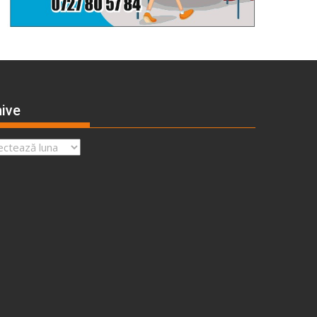
ive
ve