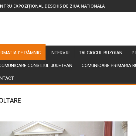
NTRU EXPOZIȚIONAL DESCHIS DE ZIUA NAȚIONALĂ
ENȚIE LA ACTELE SEMNATE LA NOTARIAT!
ORMATIA DE RÂMNIC
INTERVIU
TALCIOCUL BUZOIAN
P
COMUNICARE CONSILIUL JUDETEAN
COMUNICARE PRIMARIA 
NTACT
VOLTARE