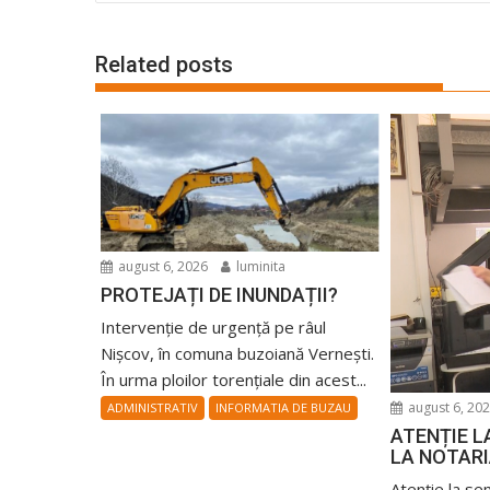
articole
Related posts
august 6, 2026
luminita
PROTEJAȚI DE INUNDAȚII?
Intervenție de urgență pe râul
Nișcov, în comuna buzoiană Vernești.
În urma ploilor torențiale din acest...
august 6, 20
ADMINISTRATIV
INFORMATIA DE BUZAU
ATENȚIE L
LA NOTARI
Atenție la s