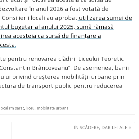
 dezvoltare în anul 2026 a fost votată de
 Consilierii locali au aprobat
utilizarea sumei de
ntul bugetar al anului 2025, sumă rămasă
osirea acesteia ca sursă de finanțare a
acesta
.
ute pentru renovarea clădirii Liceului Teoretic
e „Constantin Brâncoveanu”. De asemenea, banii
ctului privind creșterea mobilității urbane prin
tructura de transport public pentru reducerea
,
,
 local rm sarat
liceu
mobilitate urbana
ÎN SCĂDERE, DAR LETALE