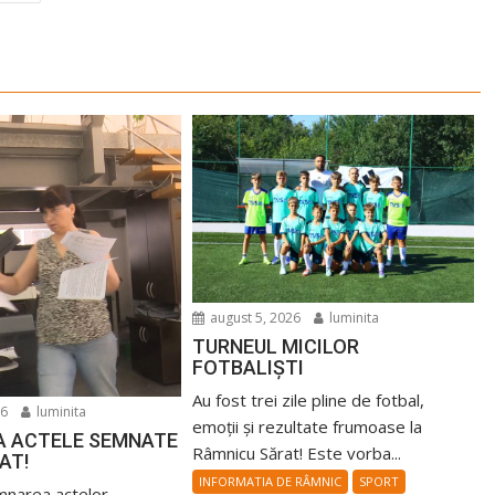
august 5, 2026
luminita
TURNEUL MICILOR
FOTBALIȘTI
Au fost trei zile pline de fotbal,
26
luminita
emoții și rezultate frumoase la
A ACTELE SEMNATE
Râmnicu Sărat! Este vorba...
AT!
INFORMATIA DE RÂMNIC
SPORT
emnarea actelor