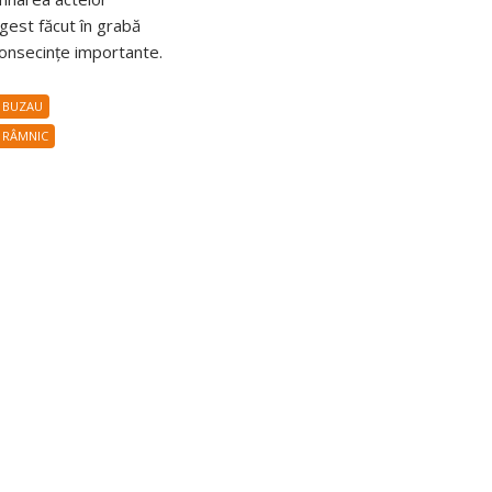
 gest făcut în grabă
onsecințe importante.
 BUZAU
 RÂMNIC