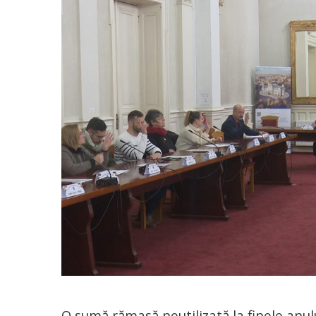
O sumă rămasă neutilizată la finele anulu