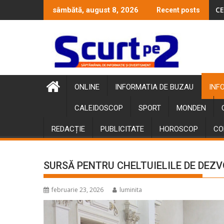
Skip
CE
AT
sâmbătă, august 8, 2026
Recent posts
to
content
ONLINE
INFORMATIA DE BUZAU
INF
CALEIDOSCOP
SPORT
MONDEN
REDACȚIE
PUBLICITATE
HOROSCOP
CO
SURSĂ PENTRU CHELTUIELILE DE DEZ
februarie 23, 2026
luminita