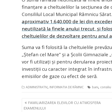
finanțare a cheltuielilor la secțiunea de
Consililul Local Municipal Râmnicu Sărat.
aproximativ 1.640.000 de lei din excede
neutilizată la finele anului trecut, și fol
cheltuielilor de dezvoltare pentru anul 
Suma va fi folosită la cheltuielile prevăz
„Ștefan cel Mare” și a Școlii Gimnazial
vor fi utilizați și pentru derularea proie
investiții cu caracter integrat în infras
emisiilor de gaze cu efect de seră.
,
,
ADMINISTRATIV
INFORMATIA DE RÂMNIC
bani
consiliu
Navigare
FAMILIARIZAREA ELEVILOR CU ATMOSFERA
în
EXAMENULUI