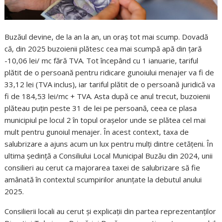
Buzăul devine, de la an la an, un oraș tot mai scump. Dovadă
că, din 2025 buzoienii plătesc cea mai scumpă apă din țară
-10,06 lei/ mc fără TVA. Tot începând cu 1 ianuarie, tariful
plătit de o persoană pentru ridicare gunoiului menajer va fi de
33,12 lei (TVA inclus), iar tariful plătit de o persoană juridică va
fi de 184,53 lei/mc + TVA. Asta după ce anul trecut, buzoienii
plăteau puțin peste 31 de lei pe persoană, ceea ce plasa
municipiul pe locul 2 în topul orașelor unde se plătea cel mai
mult pentru gunoiul menajer. În acest context, taxa de
salubrizare a ajuns acum un lux pentru mulți dintre cetățeni. În
ultima ședință a Consiliului Local Municipal Buzău din 2024, unii
consilieri au cerut ca majorarea taxei de salubrizare să fie
amânată în contextul scumpirilor anunțate la debutul anului
2025.
Consilierii locali au cerut și explicații din partea reprezentanților