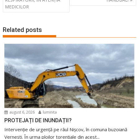
articole
MEDICILOR
Related posts
august 6, 2026
luminita
PROTEJAȚI DE INUNDAȚII?
Intervenție de urgență pe râul Nișcov, în comuna buzoiană
Vernești. În urma ploilor torențiale din acest...