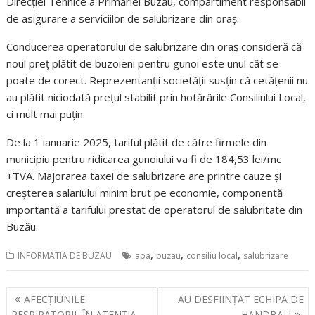
Direcției Tehnice a Primăriei Buzău, compartiment responsabil
de asigurare a serviciilor de salubrizare din oraș.
Conducerea operatorului de salubrizare din oraș consideră că
noul preț plătit de buzoieni pentru gunoi este unul cât se
poate de corect. Reprezentanții societății susțin că cetățenii nu
au plătit niciodată prețul stabilit prin hotărârile Consiliului Local,
ci mult mai puțin.
De la 1 ianuarie 2025, tariful plătit de către firmele din
municipiu pentru ridicarea gunoiului va fi de 184,53 lei/mc
+TVA. Majorarea taxei de salubrizare are printre cauze și
creșterea salariului minim brut pe economie, componentă
importantă a tarifului prestat de operatorul de salubritate din
Buzău.
,
,
,
INFORMATIA DE BUZAU
apa
buzau
consiliu local
salubrizare
Navigare
AFECȚIUNILE
AU DESFIINȚAT ECHIPA DE
în
RESPIRATORII, ÎN ATENȚIA
HANDBAL!