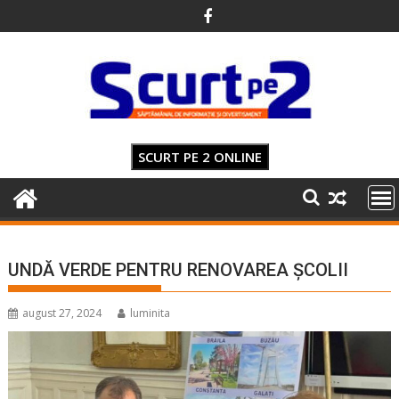
Skip
to
content
SCURT PE 2 ONLINE
UNDĂ VERDE PENTRU RENOVAREA ȘCOLII
august 27, 2024
luminita