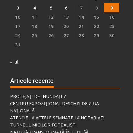
3
4
5
6
7
8
9
10
11
12
13
14
15
16
17
18
19
20
21
22
23
24
25
26
27
28
29
30
31
« iul.
Articole recente
PROTEJAȚI DE INUNDAȚII?
CENTRU EXPOZIȚIONAL DESCHIS DE ZIUA
NAȚIONALĂ
ATENȚIE LA ACTELE SEMNATE LA NOTARIAT!
TURNEUL MICILOR FOTBALIȘTI
NATURĂ TRANSFORMATĂ ÎN CENUȘĂ