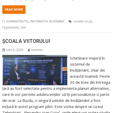
READ MORE
,
,
ADMINISTRATIV
INFORMATIA DE RÂMNIC
consiliu local
,
regulament
taxi
ȘCOALA VIITORULUI
iulie 6, 2026
luminita
Schimbare majoră în
sistemul de
învățământ, chiar din
această toamnă. Peste
30 de licee din întreaga
țară au fost selectate pentru a implementa planuri alternative,
care le vor permite adolescenților să își personalizeze o parte
din orar. La Buzău, o singură unitate de învățământ a fost
inclusă în acest program pilot. Este vorba despre un Liceul
Tehnologic „Alexandru Ioan Cuza”, unde elevii vor putea studia