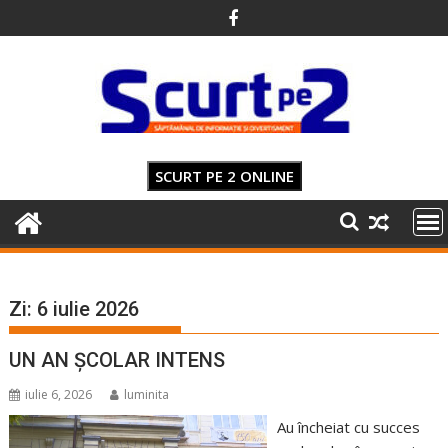
Skip
to
content
SCURT PE 2 ONLINE
Zi:
6 iulie 2026
UN AN ȘCOLAR INTENS
iulie 6, 2026
luminita
Au încheiat cu succes