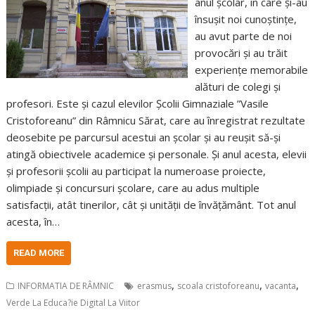
anul școlar, în care și-au
însușit noi cunoștințe,
au avut parte de noi
provocări și au trăit
experiențe memorabile
alături de colegi și
profesori. Este și cazul elevilor Școlii Gimnaziale ”Vasile
Cristoforeanu” din Râmnicu Sărat, care au înregistrat rezultate
deosebite pe parcursul acestui an școlar și au reușit să-și
atingă obiectivele academice și personale. Și anul acesta, elevii
și profesorii școlii au participat la numeroase proiecte,
olimpiade și concursuri școlare, care au adus multiple
satisfacții, atât tinerilor, cât și unității de învățământ. Tot anul
acesta, în…
READ MORE
,
,
,
INFORMATIA DE RÂMNIC
erasmus
scoala cristoforeanu
vacanta
Verde La Educa?ie Digital La Viitor