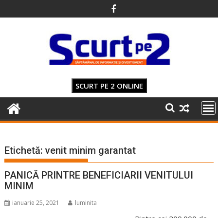
Skip
to
content
SCURT PE 2 ONLINE
Etichetă:
venit minim garantat
PANICĂ PRINTRE BENEFICIARII VENITULUI
MINIM
ianuarie 25, 2021
luminita