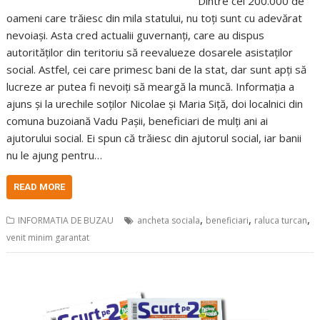
Dintre cei 200.000 de
oameni care trăiesc din mila statului, nu toți sunt cu adevărat
nevoiași. Asta cred actualii guvernanți, care au dispus
autorităților din teritoriu să reevalueze dosarele asistaților
social. Astfel, cei care primesc bani de la stat, dar sunt apți să
lucreze ar putea fi nevoiți să meargă la muncă. Informația a
ajuns și la urechile soților Nicolae și Maria Siță, doi localnici din
comuna buzoiană Vadu Pașii, beneficiari de mulți ani ai
ajutorului social. Ei spun că trăiesc din ajutorul social, iar banii
nu le ajung pentru…
READ MORE
,
,
,
INFORMATIA DE BUZAU
ancheta sociala
beneficiari
raluca turcan
venit minim garantat