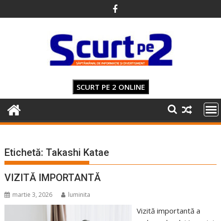
Skip
to
content
SCURT PE 2 ONLINE
Etichetă:
Takashi Katae
VIZITĂ IMPORTANTĂ
martie 3, 2026
luminita
Vizită importantă a