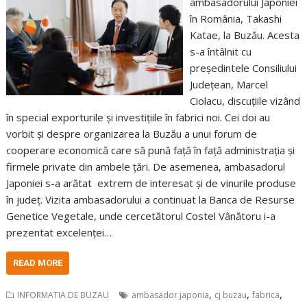
ambasadorului Japoniei
în România, Takashi
Katae, la Buzău. Acesta
s-a întâlnit cu
președintele Consiliului
Județean, Marcel
Ciolacu, discuțiile vizând
în special exporturile și investițiile în fabrici noi. Cei doi au
vorbit și despre organizarea la Buzău a unui forum de
cooperare economică care să pună față în față administrația și
firmele private din ambele țări. De asemenea, ambasadorul
Japoniei s-a arătat extrem de interesat și de vinurile produse
în județ. Vizita ambasadorului a continuat la Banca de Resurse
Genetice Vegetale, unde cercetătorul Costel Vânătoru i-a
prezentat excelenței…
READ MORE
,
,
,
INFORMATIA DE BUZAU
ambasador japonia
cj buzau
fabrica