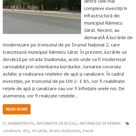
dintre cele mai
complexe investiții în
infrastructură din
municipiul Râmnicu
Sărat. Recent, au
demaratÂ Â lucrările de
modernizare pe tronsonul de pe Drumul Național 2, care
tranzitează municipiul Râmnicu Sărat. În prezent, lucrările se
deruleză pe strada Stadionului, acolo unde va fi modernizat
carosabilul prin schimbarea bordurilor, turnarea covorului
asfaltic și realizarea rețelelor de apă și canalizare. În cadrul
investiției, pe tronsonul de pe DN 2- E 85, vor fi reabilitate
rețele de apă și canalizare sau vor fi înființate unele noi. De
asemenea, vor fi realizate rețelele…
READ MORE
,
,
ADMINISTRATIV
INFORMATIA DE BUZAU
INFORMATIA DE RÂMNIC
,
,
,
,
canalizare
dn2
rm sarat
strada stadionului
tranzit