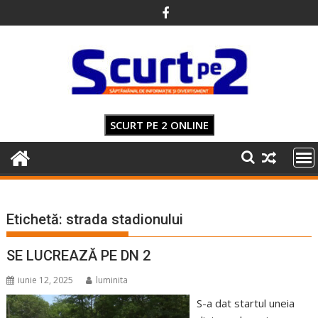
Skip
to
content
SCURT PE 2 ONLINE
Etichetă:
strada stadionului
SE LUCREAZĂ PE DN 2
iunie 12, 2025
luminita
S-a dat startul uneia