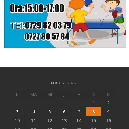
AUGUST 2026
L
MA
MI
J
V
S
D
1
2
3
4
5
6
7
8
9
10
11
12
13
14
15
16