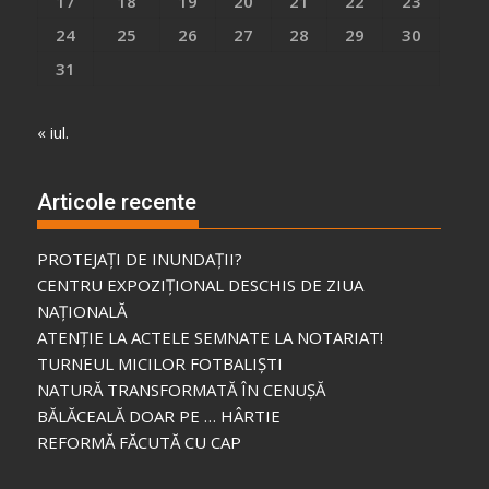
17
18
19
20
21
22
23
24
25
26
27
28
29
30
31
« iul.
Articole recente
PROTEJAȚI DE INUNDAȚII?
CENTRU EXPOZIȚIONAL DESCHIS DE ZIUA
NAȚIONALĂ
ATENȚIE LA ACTELE SEMNATE LA NOTARIAT!
TURNEUL MICILOR FOTBALIȘTI
NATURĂ TRANSFORMATĂ ÎN CENUȘĂ
BĂLĂCEALĂ DOAR PE … HÂRTIE
REFORMĂ FĂCUTĂ CU CAP