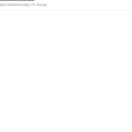
,
euri voluminoase
rer buzau