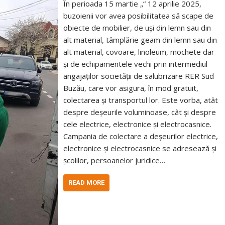
În perioada 15 martie „“ 12 aprilie 2025,
buzoienii vor avea posibilitatea să scape de
obiecte de mobilier, de uși din lemn sau din
alt material, tâmplărie geam din lemn sau din
alt material, covoare, linoleum, mochete dar
și de echipamentele vechi prin intermediul
angajaților societății de salubrizare RER Sud
Buzău, care vor asigura, în mod gratuit,
colectarea și transportul lor. Este vorba, atât
despre deșeurile voluminoase, cât și despre
cele electrice, electronice și electrocasnice.
Campania de colectare a deșeurilor electrice,
electronice și electrocasnice se adresează și
școlilor, persoanelor juridice…
READ MORE