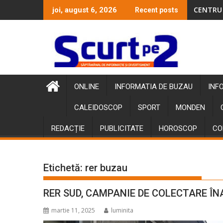
Skip
CENTRU 
joi, august 6, 2026
Recent posts
to
content
ONLINE
INFORMATIA DE BUZAU
INF
CALEIDOSCOP
SPORT
MONDEN
REDACȚIE
PUBLICITATE
HOROSCOP
CO
Etichetă:
rer buzau
RER SUD, CAMPANIE DE COLECTARE ÎN
martie 11, 2025
luminita