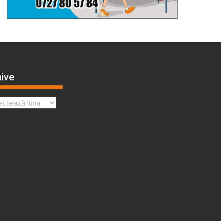
ive
ve