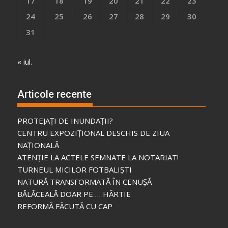
17
18
19
20
21
22
23
24
25
26
27
28
29
30
31
« iul.
Articole recente
PROTEJAȚI DE INUNDAȚII?
CENTRU EXPOZIȚIONAL DESCHIS DE ZIUA
NAȚIONALĂ
ATENȚIE LA ACTELE SEMNATE LA NOTARIAT!
TURNEUL MICILOR FOTBALIȘTI
NATURĂ TRANSFORMATĂ ÎN CENUȘĂ
BĂLĂCEALĂ DOAR PE … HÂRTIE
REFORMĂ FĂCUTĂ CU CAP