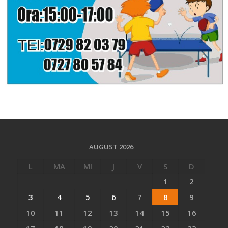
AUGUST 2026
L
MA
MI
J
V
S
D
1
2
3
4
5
6
7
8
9
10
11
12
13
14
15
16