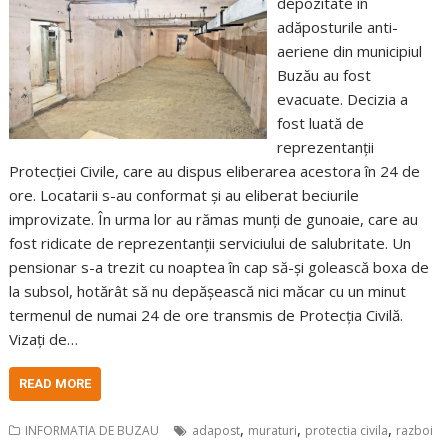
depozitate în
adăposturile anti-
aeriene din municipiul
Buzău au fost
evacuate. Decizia a
fost luată de
reprezentanții
Protecției Civile, care au dispus eliberarea acestora în 24 de
ore. Locatarii s-au conformat și au eliberat beciurile
improvizate. În urma lor au rămas munți de gunoaie, care au
fost ridicate de reprezentanții serviciului de salubritate. Un
pensionar s-a trezit cu noaptea în cap să-și golească boxa de
la subsol, hotărât să nu depășească nici măcar cu un minut
termenul de numai 24 de ore transmis de Protecția Civilă.
Vizați de…
READ MORE
,
,
,
INFORMATIA DE BUZAU
adapost
muraturi
protectia civila
razboi