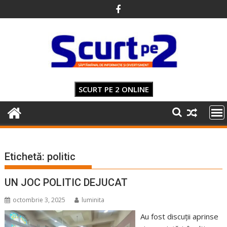
Skip
to
content
SCURT PE 2 ONLINE
Etichetă:
politic
UN JOC POLITIC DEJUCAT
octombrie 3, 2025
luminita
Au fost discuții aprinse