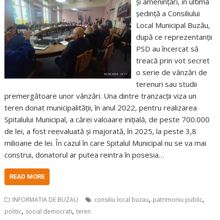
și amenințări, în ultima
ședință a Consiliului
Local Municipal Buzău,
după ce reprezentanții
PSD au încercat să
treacă prin vot secret
o serie de vânzări de
terenuri sau studii
premergătoare unor vânzări. Una dintre tranzacții viza un
teren donat municipalității, în anul 2022, pentru realizarea
Spitalului Municipal, a cărei valoaare inițială, de peste 700.000
de lei, a fost reevaluată și majorată, în 2025, la peste 3,8
milioane de lei. În cazul în care Spitalul Municipal nu se va mai
construi, donatorul ar putea reintra în posesia…
READ MORE
,
,
INFORMATIA DE BUZAU
consiliu local buzau
patrimoniu public
,
,
politic
social democrati
teren