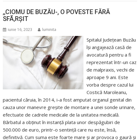
,,CIOMU DE BUZĂU-, O POVESTE FĂRĂ
SFÃ‚RȘIT
iunie 16, 2023
luminita
Spitalul Județean Buzău
își angajează casă de
avocatură pentru a fi
reprezentat într-un caz
de malpraxis, vechi de
aproape 9 ani. Este
vorba despre cazul lui
Costică Maroleanu,
pacientul căruia, în 2014, i-a fost amputat organul genital din
cauza unor manevre greșite de montare a unei sonde urinare,
efectuate de cadrele medicale de la unitatea medicală.
Bărbatul a obținut în instanță plata unor despăgubiri de
500.000 de euro, printr-o sentință care nu este, însă,
definitivă. Cum suma este foarte mare și ar provoca o gaură și