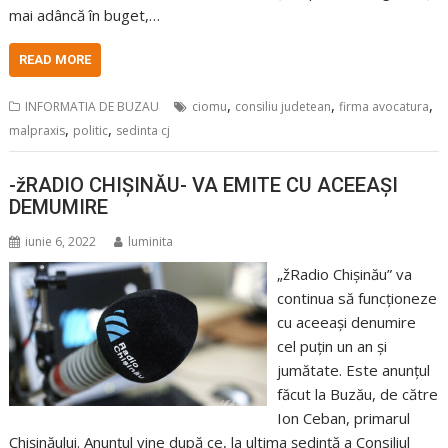
mai adâncă în buget,…
READ MORE
,
,
,
INFORMATIA DE BUZAU
ciomu
consiliu judetean
firma avocatura
,
,
malpraxis
politic
sedinta cj
-žRADIO CHIȘINĂU- VA EMITE CU ACEEAȘI
DEMUMIRE
iunie 6, 2022
luminita
„žRadio Chișinău” va
continua să funcționeze
cu aceeași denumire
cel puțin un an și
jumătate. Este anunțul
făcut la Buzău, de către
Ion Ceban, primarul
Chișinăului. Anunțul vine după ce, la ultima ședință a Consiliul