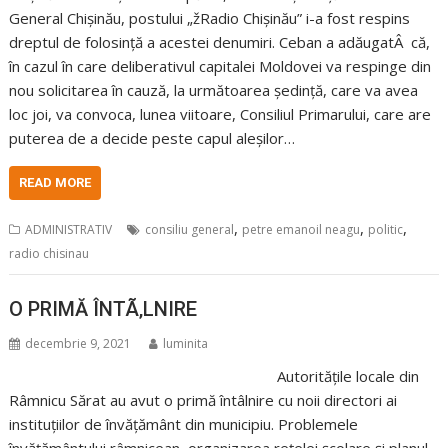
General Chișinău, postului „žRadio Chișinău” i-a fost respins
dreptul de folosință a acestei denumiri. Ceban a adăugatÂ că,
în cazul în care deliberativul capitalei Moldovei va respinge din
nou solicitarea în cauză, la următoarea ședință, care va avea
loc joi, va convoca, lunea viitoare, Consiliul Primarului, care are
puterea de a decide peste capul aleșilor…
READ MORE
,
,
,
ADMINISTRATIV
consiliu general
petre emanoil neagu
politic
radio chisinau
O PRIMĂ ÎNTÃ‚LNIRE
decembrie 9, 2021
luminita
Autoritățile locale din
Râmnicu Sărat au avut o primă întâlnire cu noii directori ai
instituțiilor de învățământ din municipiu. Problemele
învățământului râmnicean, organizarea rețelei școlare și planul