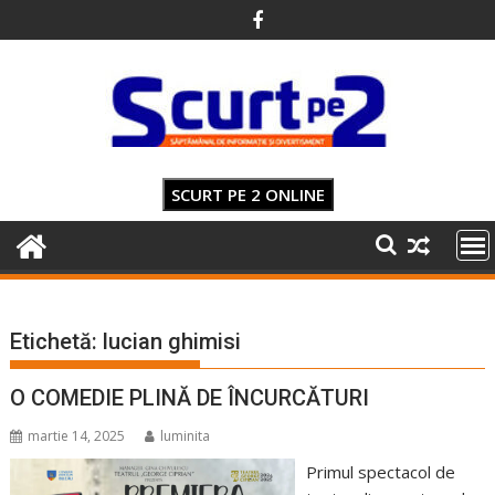
Skip
to
content
SCURT PE 2 ONLINE
Etichetă:
lucian ghimisi
O COMEDIE PLINĂ DE ÎNCURCĂTURI
martie 14, 2025
luminita
Primul spectacol de