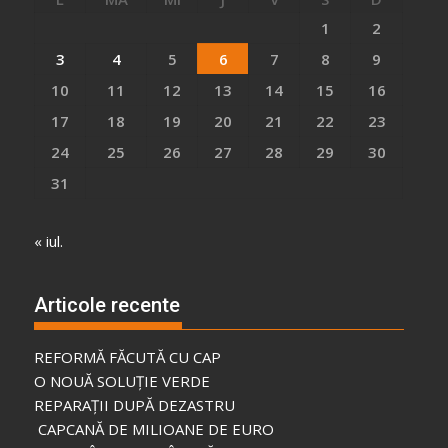
1
2
3
4
5
6
7
8
9
10
11
12
13
14
15
16
17
18
19
20
21
22
23
24
25
26
27
28
29
30
31
« iul.
Articole recente
REFORMĂ FĂCUTĂ CU CAP
O NOUĂ SOLUȚIE VERDE
REPARAȚII DUPĂ DEZASTRU
CAPCANĂ DE MILIOANE DE EURO