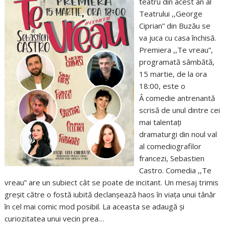
teatru din acest an al
Teatrului ,,George
Ciprian” din Buzău se
va juca cu casa închisă.
Premiera ,,Te vreau”,
programată sâmbătă,
15 martie, de la ora
18:00, este o
Â comedie antrenantă
scrisă de unul dintre cei
mai talentați
dramaturgi din noul val
al comediografilor
francezi, Sebastien
Castro. Comedia ,,Te
vreau” are un subiect cât se poate de incitant. Un mesaj trimis
greșit către o fostă iubită declanșează haos în viața unui tânăr
în cel mai comic mod posibil. La aceasta se adaugă și
curiozitatea unui vecin prea…