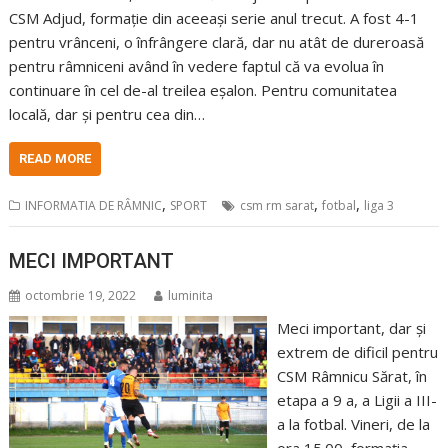
CSM Adjud, formație din aceeași serie anul trecut. A fost 4-1
pentru vrânceni, o înfrângere clară, dar nu atât de dureroasă
pentru râmniceni având în vedere faptul că va evolua în
continuare în cel de-al treilea eșalon. Pentru comunitatea
locală, dar și pentru cea din…
READ MORE
,
,
,
INFORMATIA DE RÂMNIC
SPORT
csm rm sarat
fotbal
liga 3
MECI IMPORTANT
octombrie 19, 2022
luminita
Meci important, dar și
extrem de dificil pentru
CSM Râmnicu Sărat, în
etapa a 9 a, a Ligii a III-
a la fotbal. Vineri, de la
ora 15.00, formația