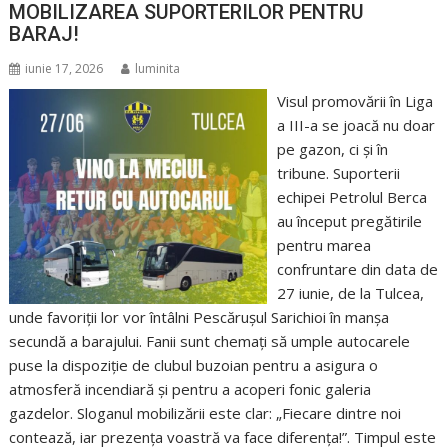
MOBILIZAREA SUPORTERILOR PENTRU
BARAJ!
iunie 17, 2026
luminita
Visul promovării în Liga
a III-a se joacă nu doar
pe gazon, ci și în
tribune. Suporterii
echipei Petrolul Berca
au început pregătirile
pentru marea
confruntare din data de
27 iunie, de la Tulcea,
unde favoriții lor vor întâlni Pescărușul Sarichioi în manșa
secundă a barajului. Fanii sunt chemați să umple autocarele
puse la dispoziție de clubul buzoian pentru a asigura o
atmosferă incendiară și pentru a acoperi fonic galeria
gazdelor. Sloganul mobilizării este clar: „Fiecare dintre noi
contează, iar prezența voastră va face diferența!”. Timpul este