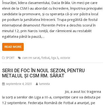
Însurăței, lidera clasamentului, Dacia Brăila. Un meci pe care
elevii de la CSM l-au abordat cu încredere, împotriva principalei
candidate la promovare, și cu speranța că-și vor păstra locul
pe podium la jumătatea întrecerii. Trupa pregătită de fostul
internațional dinamovist Florentin Petre a deschis scorul în
minutul 12, prin Narcis Ioniță, dar râmnicenii au restabilit
egalitatea până la pauză,…
READ MORE
,
,
,
SPORT
csm rm sarat
fotbal
liga 3
victorie
SERII DE FOC ÎN NOUL SEZON, PENTRU
METALUL ȘI CSM RM. SĂRAT
septembrie 4, 2020
luminita
Joi, a avut loc tragerea
la sorți a seriilor din Liga a III-a, competiție care va debuta pe
12 septembrie. Federația Română de Fotbal a anunțat, pe