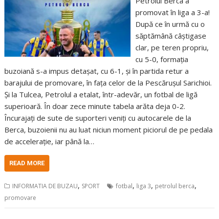
Petrolul Berca a
promovat în liga a 3-a!
După ce în urmă cu o
săptămână câștigase
clar, pe teren propriu,
cu 5-0, formația
buzoiană s-a impus detașat, cu 6-1, și în partida retur a
barajului de promovare, în fața celor de la Pescărușul Sarichioi.
Și la Tulcea, Petrolul a etalat, într-adevăr, un fotbal de ligă
superioară. În doar zece minute tabela arăta deja 0-2.
Încurajați de sute de suporteri veniți cu autocarele de la
Berca, buzoienii nu au luat niciun moment piciorul de pe pedala
de accelerație, iar până la…
READ MORE
,
,
,
,
INFORMATIA DE BUZAU
SPORT
fotbal
liga 3
petrolul berca
promovare