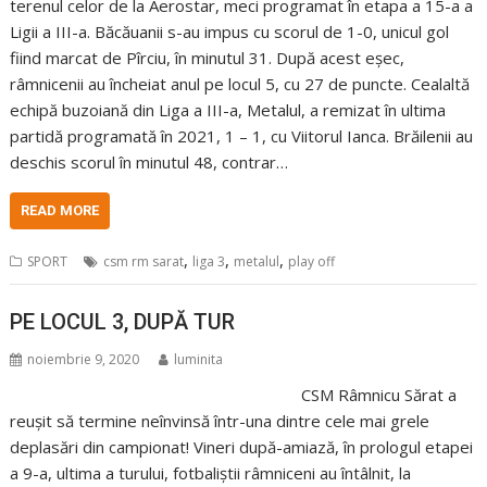
terenul celor de la Aerostar, meci programat în etapa a 15-a a
Ligii a III-a. Băcăuanii s-au impus cu scorul de 1-0, unicul gol
fiind marcat de Pîrciu, în minutul 31. După acest eșec,
râmnicenii au încheiat anul pe locul 5, cu 27 de puncte. Cealaltă
echipă buzoiană din Liga a III-a, Metalul, a remizat în ultima
partidă programată în 2021, 1 – 1, cu Viitorul Ianca. Brăilenii au
deschis scorul în minutul 48, contrar…
READ MORE
,
,
,
SPORT
csm rm sarat
liga 3
metalul
play off
PE LOCUL 3, DUPĂ TUR
noiembrie 9, 2020
luminita
CSM Râmnicu Sărat a
reușit să termine neînvinsă într-una dintre cele mai grele
deplasări din campionat! Vineri după-amiază, în prologul etapei
a 9-a, ultima a turului, fotbaliștii râmniceni au întâlnit, la