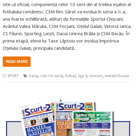
site-ul oficial, componența celor 10 serii din al treilea eșalon al
fotbalului românesc. CSM Rm. Sărat va evolua în seria a II-a,
una foarte echilibrată, alături de formațiile Sportul Chișcani,
Avântul Valea Mărului, CSM Focșani, Oțelul Galați, Viitorul Ianca,
CS Făurei, Sporting Liești, Dacia Unirea Brăila și CSM Bacău. În
prima etapă, elevii lui Tase Lăptoiu vor evolua împotriva
Oțelului Galați, principala candidată…
READ MORE
,
,
,
,
,
SPORT
baraj
csm rm sarat
fotbal
liga 3
meciuri
metalul buzau