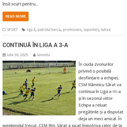
însă scurt pentru…
READ MORE
,
,
,
,
SPORT
liga 3
petrolul berca
promovare
suporteri
tulcea
CONTINUĂ ÎN LIGA A 3-A
iulie 30, 2025
luminita
În ciuda zvonurilor
privind o posibilă
desființare a echipei,
CSM Râmnicu Sărat va
continua în Liga a III-a
și în sezonul viitor.
Echipa a reluat
pregătirile și a disputat
deja un meci amical. În
weekendul trecut, CSM Rm. Sărat a jucat împotriva celor de la