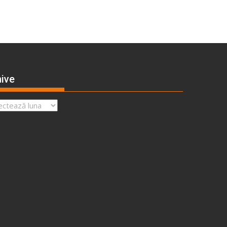
ive
ve