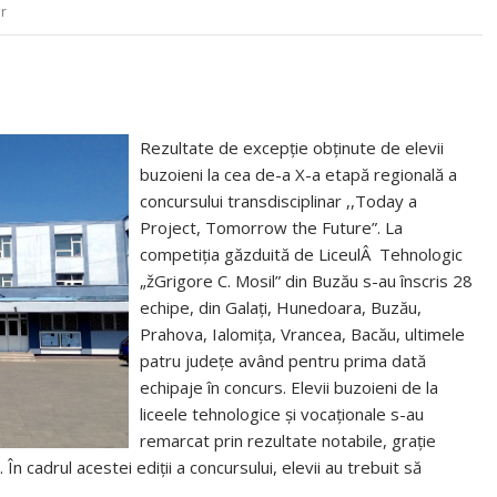
r
Rezultate de excepție obținute de elevii
buzoieni la cea de-a X-a etapă regională a
concursului transdisciplinar ,,Today a
Project, Tomorrow the Future”. La
competiția găzduită de LiceulÂ Tehnologic
„žGrigore C. Mosil” din Buzău s-au înscris 28
echipe, din Galați, Hunedoara, Buzău,
Prahova, Ialomița, Vrancea, Bacău, ultimele
patru județe având pentru prima dată
echipaje în concurs. Elevii buzoieni de la
liceele tehnologice și vocaționale s-au
remarcat prin rezultate notabile, grație
n cadrul acestei ediții a concursului, elevii au trebuit să