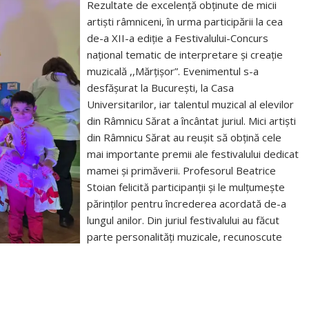
Rezultate de excelență obținute de micii
artiști râmniceni, în urma participării la cea
de-a XII-a ediție a Festivalului-Concurs
național tematic de interpretare și creație
muzicală ,,Mărțișor”. Evenimentul s-a
desfășurat la București, la Casa
Universitarilor, iar talentul muzical al elevilor
din Râmnicu Sărat a încântat juriul. Mici artiști
din Râmnicu Sărat au reușit să obțină cele
mai importante premii ale festivalului dedicat
mamei și primăverii. Profesorul Beatrice
Stoian felicită participanții și le mulțumește
părinților pentru încrederea acordată de-a
lungul anilor. Din juriul festivalului au făcut
parte personalități muzicale, recunoscute