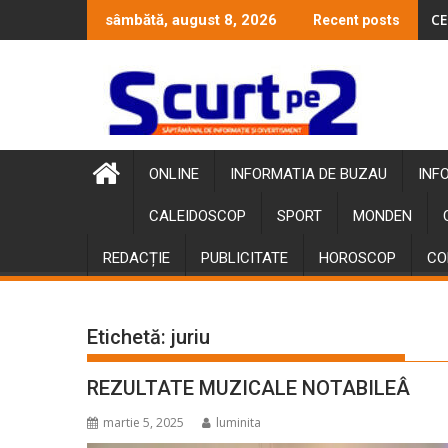
Skip
CE
sâmbătă, august 8, 2026
Recent posts
to
content
ONLINE
INFORMATIA DE BUZAU
INF
CALEIDOSCOP
SPORT
MONDEN
REDACȚIE
PUBLICITATE
HOROSCOP
CO
Etichetă:
juriu
REZULTATE MUZICALE NOTABILEÂ
martie 5, 2025
luminita