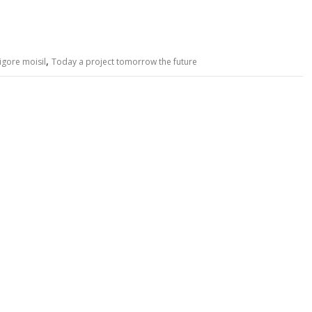
,
rigore moisil
Today a project tomorrow the future