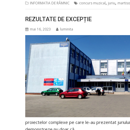
,
,
INFORMATIA DE RÂMNIC
concurs muzical
juriu
martiso
REZULTATE DE EXCEPȚIE
mai 16, 2023
luminita
proiectelor complexe pe care le-au prezentat juriului. Î
demonstreze nu doar că…