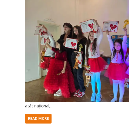
atât național,…
READ MORE