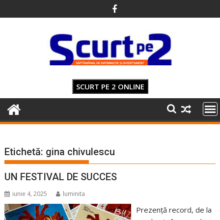
Skip
to
content
SCURT PE 2 ONLINE
Etichetă:
gina chivulescu
UN FESTIVAL DE SUCCES
iunie 4, 2025
luminita
Prezență record, de la