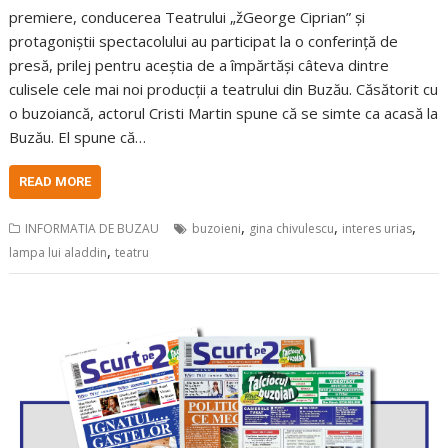
premiere, conducerea Teatrului „žGeorge Ciprian” și
protagoniștii spectacolului au participat la o conferință de
presă, prilej pentru aceștia de a împărtăși câteva dintre
culisele cele mai noi producții a teatrului din Buzău. Căsătorit cu
o buzoiancă, actorul Cristi Martin spune că se simte ca acasă la
Buzău. El spune că…
READ MORE
,
,
,
INFORMATIA DE BUZAU
buzoieni
gina chivulescu
interes urias
,
lampa lui aladdin
teatru