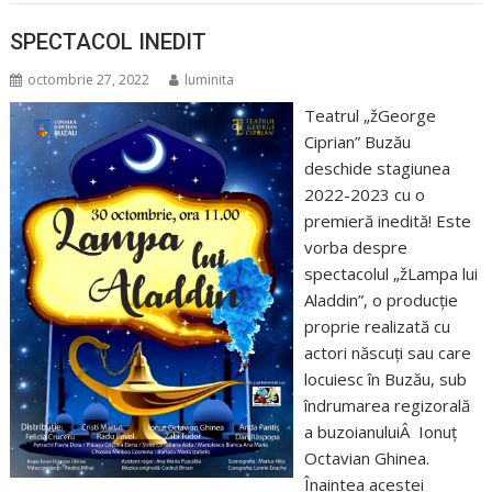
SPECTACOL INEDIT
octombrie 27, 2022
luminita
Teatrul „žGeorge
Ciprian” Buzău
deschide stagiunea
2022-2023 cu o
premieră inedită! Este
vorba despre
spectacolul „žLampa lui
Aladdin”, o producție
proprie realizată cu
actori născuți sau care
locuiesc în Buzău, sub
îndrumarea regizorală
a buzoianuluiÂ Ionuț
Octavian Ghinea.
Înaintea acestei