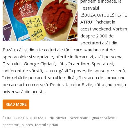
pandemie încoace, la
Festivalul
„žBUZÄ‚U/IUBEȘTE/TE
ATRU”, încheiat în
acest weekend. Vorbim
despre 2.000 de
spectatori atât din
Buzău, cât și din alte colțuri ale țării, care s-au bucurat de
spectacolele și surprizele, oferite în fiecare zi, atât pe scena
Teatrului ,,George Ciprian”, cât și în aer liber. Spectatorii,
indiferent de vârstă, s-au regăsit în poveștile spuse pe scenă,
în întrebările pe care teatrul le ridică și în starea de comuniune
pe care arta o creează. Pe durata celor 8 zile, cât a ținut ediția
aniversară din acest…
READ MORE
,
,
INFORMATIA DE BUZAU
buzau iubeste teatru
gina chivulescu
,
,
spectatori
succes
teatrul ciprian