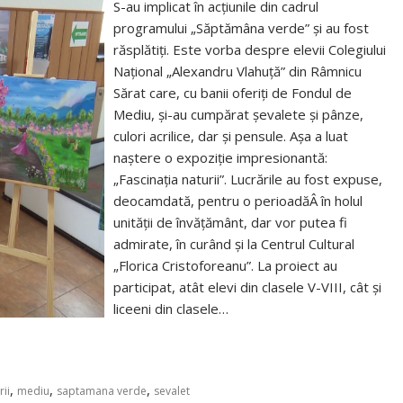
S-au implicat în acțiunile din cadrul
programului „Săptămâna verde” și au fost
răsplătiți. Este vorba despre elevii Colegiului
Național „Alexandru Vlahuță” din Râmnicu
Sărat care, cu banii oferiți de Fondul de
Mediu, și-au cumpărat șevalete și pânze,
culori acrilice, dar și pensule. Așa a luat
naștere o expoziție impresionantă:
„Fascinația naturii”. Lucrările au fost expuse,
deocamdată, pentru o perioadăÂ în holul
unității de învățământ, dar vor putea fi
admirate, în curând și la Centrul Cultural
„Florica Cristoforeanu”. La proiect au
participat, atât elevi din clasele V-VIII, cât și
liceeni din clasele…
,
,
,
rii
mediu
saptamana verde
sevalet