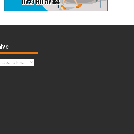
ive
ve