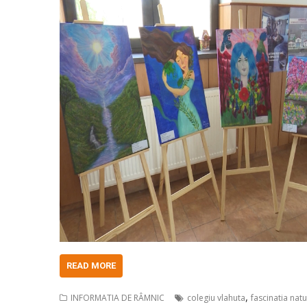
READ MORE
,
INFORMATIA DE RÂMNIC
colegiu vlahuta
fascinatia natu