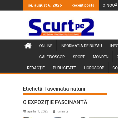
Skip
O NOUĂ 
joi, august 6, 2026
Recent posts
to
content
ONLINE
INFORMATIA DE BUZAU
INF
CALEIDOSCOP
SPORT
MONDEN
REDACȚIE
PUBLICITATE
HOROSCOP
CO
Etichetă:
fascinatia naturii
O EXPOZIȚIE FASCINANTĂ
aprilie 1, 2025
luminita