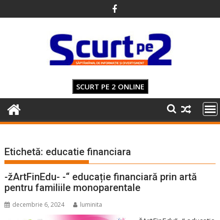
Skip
to
content
SCURT PE 2 ONLINE
Etichetă:
educatie financiara
-žArtFinEdu- -“ educație financiară prin artă
pentru familiile monoparentale
decembrie 6, 2024
luminita