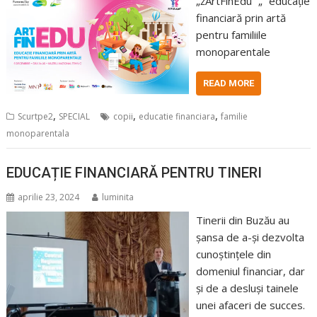
„žArtFinEdu” „“ educație
financiară prin artă
pentru familiile
monoparentale
READ MORE
,
,
,
Scurtpe2
SPECIAL
copii
educatie financiara
familie
monoparentala
EDUCAȚIE FINANCIARĂ PENTRU TINERI
aprilie 23, 2024
luminita
Tinerii din Buzău au
șansa de a-și dezvolta
cunoștințele din
domeniul financiar, dar
și de a desluși tainele
unei afaceri de succes.