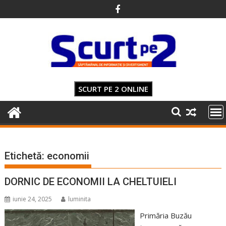
Skip
to
content
SCURT PE 2 ONLINE
Etichetă:
economii
DORNIC DE ECONOMII LA CHELTUIELI
iunie 24, 2025
luminita
Primăria Buzău