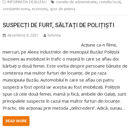
,
,
INFORMATIA DE BUZAU
consiliu de administratie
consiliu local
,
,
constantin toma
economii
spor de antena
SUSPECȚI DE FURT, SĂLTAȚI DE POLIȚIȘTI
decembrie 9, 2021
luminita
Acțiune ca-n filme,
miercuri, pe Aleea Industriilor din municipiul Buzău! Polițiștii
buzoieni au imobilizat în trafic o mașină în care se aflau doi
bărbați și două femei. Este vorba despre persoane bănuite de
comiterea mai multor furturi din locuințe, de pe raza
municipiului Buzău. Automobilul în care se aflau cei patru
suspecți a fost oprită iar aceștia au fost imobilizați. Polițiștii
spun că cele două femei, mamă și fiică, ambele din Galați, sunt
principalele suspecte în cazul mai multor furturi din locuințe.
Practic, ele acționau prin metoda „œîncrederii”. Adică, sunau…
READ MORE