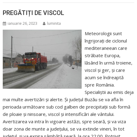
PREGĂTIȚI DE VISCOL
ianuarie 26, 2023
luminita
Meteorologii sunt
îngrijorați de ciclonul
mediteraneean care
străbate Europa,
lăsând în urmă troiene,
viscol și ger, și care
acum se îndreaptă
spre România.
Specialiștii au emis deja
mai multe avertizări și alerte. Și județul Buzău se va afla în
perioada următoare sub cod galben de precipitații sub formă
de ploaie și ninsoare, viscol și intensificări ale vântului.
Avertizarea va intra în vigoare astăzi, spre seară, și va viza
doar zona de munte a județului, se va extinde vineri, în tot
județul, și va expira sâmbătă seară, la ora 22.00. Potrivit…