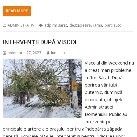
READ MORE
,
,
,
ADMINISTRATIV
adp rm sarat
deszapezire
iarna
parc auto
INTERVENȚII DUPĂ VISCOL
noiembrie 27, 2023
luminita
Viscolul din weekend nu
a creat mari probleme
la Rm. Sărat. După
oprirea vântului
puternic, duminică
dimineața, utilajele
Administrației
Domeniului Public au
intervenit pe
principalele artere ale orașului pentru a îndepărta zăpada
depusă. Echipele ADP au intervenit și pentru ridicarea unor