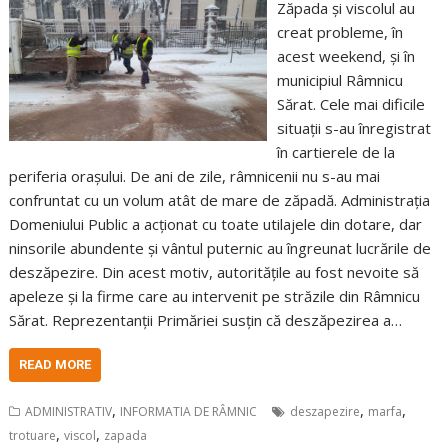
Zăpada și viscolul au
creat probleme, în
acest weekend, și în
municipiul Râmnicu
Sărat. Cele mai dificile
situații s-au înregistrat
în cartierele de la
periferia orașului. De ani de zile, râmnicenii nu s-au mai
confruntat cu un volum atât de mare de zăpadă. Administrația
Domeniului Public a acționat cu toate utilajele din dotare, dar
ninsorile abundente și vântul puternic au îngreunat lucrările de
deszăpezire. Din acest motiv, autoritățile au fost nevoite să
apeleze și la firme care au intervenit pe străzile din Râmnicu
Sărat. Reprezentanții Primăriei susțin că deszăpezirea a…
READ MORE
,
,
,
ADMINISTRATIV
INFORMATIA DE RÂMNIC
deszapezire
marfa
,
,
trotuare
viscol
zapada