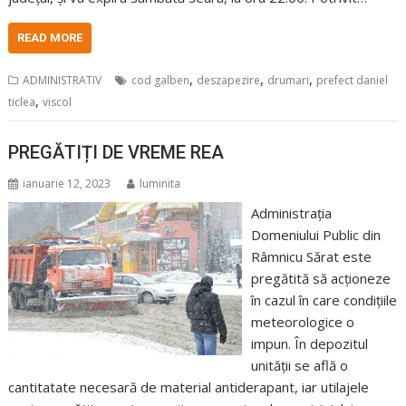
READ MORE
,
,
,
ADMINISTRATIV
cod galben
deszapezire
drumari
prefect daniel
,
ticlea
viscol
PREGĂTIȚI DE VREME REA
ianuarie 12, 2023
luminita
Administrația
Domeniului Public din
Râmnicu Sărat este
pregătită să acționeze
în cazul în care condițiile
meteorologice o
impun. În depozitul
unității se află o
cantitatate necesară de material antiderapant, iar utilajele