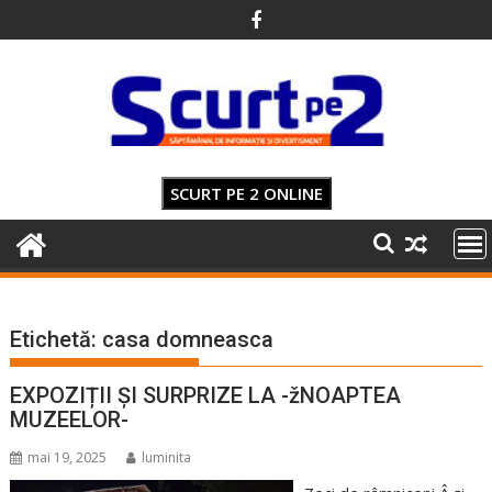
Skip
to
content
SCURT PE 2 ONLINE
Etichetă:
casa domneasca
EXPOZIȚII ȘI SURPRIZE LA -žNOAPTEA
MUZEELOR-
mai 19, 2025
luminita