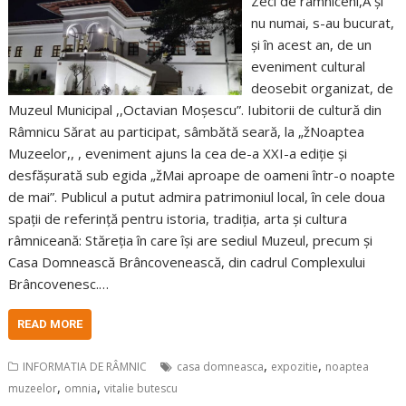
Zeci de râmniceni,Â și
nu numai, s-au bucurat,
și în acest an, de un
eveniment cultural
deosebit organizat, de
Muzeul Municipal ,,Octavian Moșescu”. Iubitorii de cultură din
Râmnicu Sărat au participat, sâmbătă seară, la „žNoaptea
Muzeelor,, , eveniment ajuns la cea de-a XXI-a ediție și
desfășurată sub egida „žMai aproape de oameni într-o noapte
de mai”. Publicul a putut admira patrimoniul local, în cele doua
spații de referință pentru istoria, tradiția, arta și cultura
râmniceană: Stăreția în care își are sediul Muzeul, precum și
Casa Domnească Brâncovenească, din cadrul Complexului
Brâncovenesc.…
READ MORE
,
,
INFORMATIA DE RÂMNIC
casa domneasca
expozitie
noaptea
,
,
muzeelor
omnia
vitalie butescu