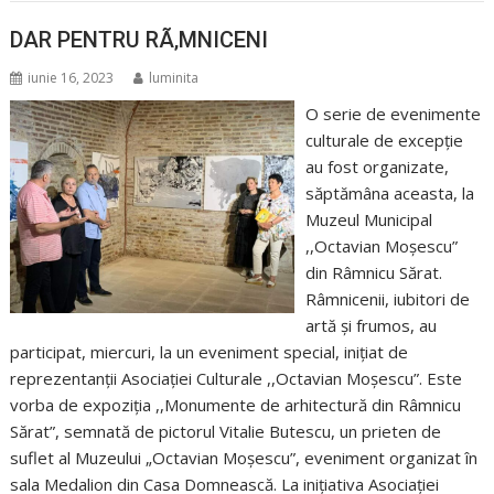
DAR PENTRU RÃ‚MNICENI
iunie 16, 2023
luminita
O serie de evenimente
culturale de excepție
au fost organizate,
săptămâna aceasta, la
Muzeul Municipal
,,Octavian Moșescu”
din Râmnicu Sărat.
Râmnicenii, iubitori de
artă și frumos, au
participat, miercuri, la un eveniment special, inițiat de
reprezentanții Asociației Culturale ,,Octavian Moșescu”. Este
vorba de expoziția ,,Monumente de arhitectură din Râmnicu
Sărat”, semnată de pictorul Vitalie Butescu, un prieten de
suflet al Muzeului „Octavian Moșescu”, eveniment organizat în
sala Medalion din Casa Domnească. La inițiativa Asociației