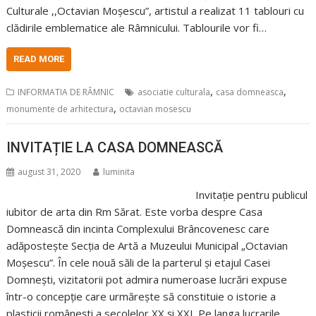
Culturale ,,Octavian Moșescu”, artistul a realizat 11 tablouri cu
clădirile emblematice ale Râmnicului. Tablourile vor fi…
READ MORE
,
,
INFORMATIA DE RÂMNIC
asociatie culturala
casa domneasca
,
monumente de arhitectura
octavian mosescu
INVITAȚIE LA CASA DOMNEASCĂ
august 31, 2020
luminita
Invitație pentru publicul
iubitor de arta din Rm Sărat. Este vorba despre Casa
Domnească din incinta Complexului Brâncovenesc care
adăpostește Secția de Artă a Muzeului Municipal „Octavian
Moșescu”. În cele nouă săli de la parterul și etajul Casei
Domnești, vizitatorii pot admira numeroase lucrări expuse
într-o concepție care urmărește să constituie o istorie a
plasticii românești a secolelor XX și XXI. Pe langa lucrarile