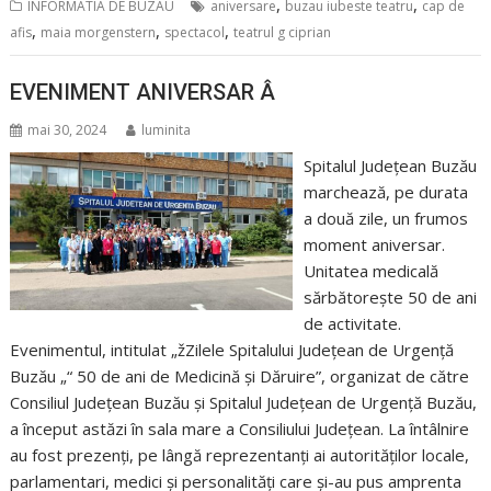
,
,
INFORMATIA DE BUZAU
aniversare
buzau iubeste teatru
cap de
,
,
,
afis
maia morgenstern
spectacol
teatrul g ciprian
EVENIMENT ANIVERSAR Â
mai 30, 2024
luminita
Spitalul Județean Buzău
marchează, pe durata
a două zile, un frumos
moment aniversar.
Unitatea medicală
sărbătorește 50 de ani
de activitate.
Evenimentul, intitulat „žZilele Spitalului Județean de Urgență
Buzău „“ 50 de ani de Medicină și Dăruire”, organizat de către
Consiliul Județean Buzău și Spitalul Județean de Urgență Buzău,
a început astăzi în sala mare a Consiliului Județean. La întâlnire
au fost prezenți, pe lângă reprezentanți ai autorităților locale,
parlamentari, medici și personalități care și-au pus amprenta