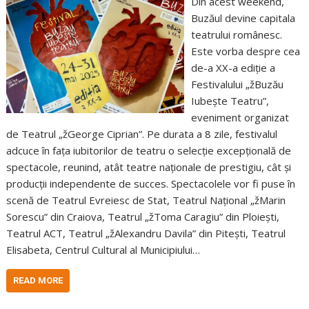
Din acest weekend,
Buzăul devine capitala
teatrului românesc.
Este vorba despre cea
de-a XX-a ediție a
Festivalului „žBuzău
Iubește Teatru”,
eveniment organizat
de Teatrul „žGeorge Ciprian”. Pe durata a 8 zile, festivalul
adcuce în fața iubitorilor de teatru o selecție excepțională de
spectacole, reunind, atât teatre naționale de prestigiu, cât și
producții independente de succes. Spectacolele vor fi puse în
scenă de Teatrul Evreiesc de Stat, Teatrul Național „žMarin
Sorescu” din Craiova, Teatrul „žToma Caragiu” din Ploiești,
Teatrul ACT, Teatrul „žAlexandru Davila” din Pitești, Teatrul
Elisabeta, Centrul Cultural al Municipiului…
READ MORE