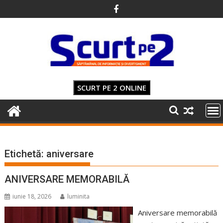
Skip
to
content
SCURT PE 2 ONLINE
Etichetă:
aniversare
ANIVERSARE MEMORABILĂ
iunie 18, 2026
luminita
Aniversare memorabilă