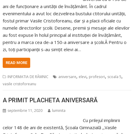
ani de funcționare a unității de învățământ. În cadrul
evenimentului a avut loc dezvelirea bustului ctitorului unității,
fostul primar Vasile Cristoforeanu, dar și a placii oficiale cu
numele directorilor școlii. Desene, premii și mesaje ale elevilor
au fost expuse în holul principal al instituției de învățământ,
pentru a marca cea de-a 150-a aniversare a școlii.Â Pentru o
zi, toți participanții s-au simțit elevi ai…
READ MORE
,
,
,
,
INFORMATIA DE RÂMNIC
aniversare
elevi
profesori
scoala 5
vasile cristoforeanu
A PRIMIT PLACHETA ANIVERSARĂ
septembrie 11, 2020
luminita
Cu prilejul implinirii
celor 148 de ani de existentă, Școala Gimnazială ,,Vasile