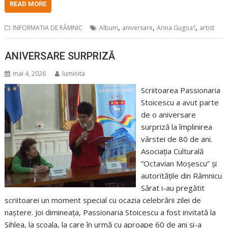
READ MORE
,
,
,
INFORMATIA DE RÂMNIC
Album
aniversare
Arina Gugoa?
artist
ANIVERSARE SURPRIZĂ
mai 4, 2026
luminita
Scriitoarea Passionaria
Stoicescu a avut parte
de o aniversare
surpriză la împlinirea
vârstei de 80 de ani.
Asociația Culturală
”Octavian Moșescu” și
autoritățile din Râmnicu
Sărat i-au pregătit
scriitoarei un moment special cu ocazia celebrării zilei de
naștere. Joi dimineața, Passionaria Stoicescu a fost invitată la
Sihlea, la școala, la care în urmă cu aproape 60 de ani și-a