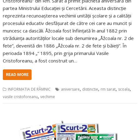
Cristoforeanu” din Rm. Sărat a primit placheta aniversară din
partea Ministrului Educației și Cercetării. Aceasta distincție
reprezinta recunoașterea vechimii unității școlare și a calității
procesului educativ desfășurat de către cei care au muncit și
muncesc ca dascăli. Åžcoala fost înființată în anul 1882 prin
străduința autorităților locale sub denumirea „Åžcoala nr. 2 de
fete”, devenită din 1886 „Åžcoala nr. 2 de fete și băieți”. În
perioada 1894 „“ 1895, prin grija primarului Vasile
Cristoforeanu, a fost construit un…
READ MORE
,
,
,
,
INFORMATIA DE RÂMNIC
aniversare
distinctie
rm sarat
scoala
,
vasile cristoforeanu
vechime