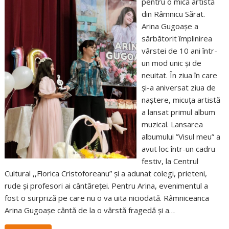
pentru o mică artistă
din Râmnicu Sărat.
Arina Gugoașe a
sărbătorit împlinirea
vârstei de 10 ani într-
un mod unic și de
neuitat. În ziua în care
și-a aniversat ziua de
naștere, micuța artistă
a lansat primul album
muzical. Lansarea
albumului ”Visul meu” a
avut loc într-un cadru
festiv, la Centrul
Cultural ,,Florica Cristoforeanu” și a adunat colegi, prieteni,
rude și profesori ai cântăreței. Pentru Arina, evenimentul a
fost o surpriză pe care nu o va uita niciodată. Râmniceanca
Arina Gugoașe cântă de la o vârstă fragedă și a…