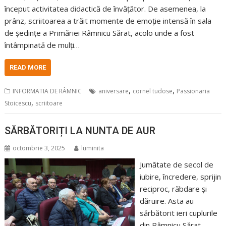
început activitatea didactică de învățător. De asemenea, la
prânz, scriitoarea a trăit momente de emoție intensă în sala
de ședințe a Primăriei Râmnicu Sărat, acolo unde a fost
întâmpinată de mulți…
READ MORE
,
,
INFORMATIA DE RÂMNIC
aniversare
cornel tudose
Passionaria
,
Stoicescu
scriitoare
SĂRBĂTORIȚI LA NUNTA DE AUR
octombrie 3, 2025
luminita
Jumătate de secol de
iubire, încredere, sprijin
reciproc, răbdare și
dăruire. Asta au
sărbătorit ieri cuplurile
din Râmnicu Sărat,