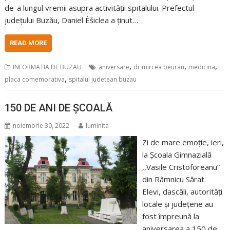
de-a lungul vremii asupra activității spitalului. Prefectul
județului Buzău, Daniel Èšiclea a ținut…
READ MORE
,
,
,
INFORMATIA DE BUZAU
aniversare
dr mircea beuran
medicina
,
placa comemorativa
spitalul judetean buzau
150 DE ANI DE ȘCOALĂ
noiembrie 30, 2022
luminita
Zi de mare emoție, ieri,
la Școala Gimnazială
,,Vasile Cristoforeanu”
din Râmnicu Sărat.
Elevi, dascăli, autorități
locale și județene au
fost împreună la
aniversarea a 150 de