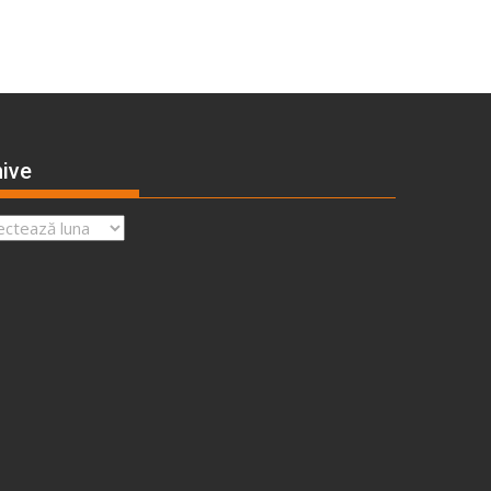
ive
ve