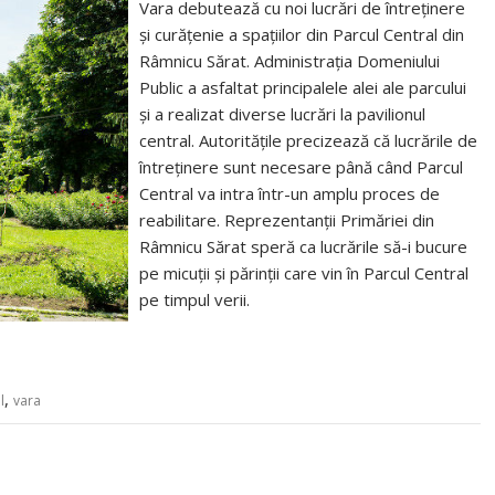
Vara debutează cu noi lucrări de întreținere
și curățenie a spațiilor din Parcul Central din
Râmnicu Sărat. Administrația Domeniului
Public a asfaltat principalele alei ale parcului
și a realizat diverse lucrări la pavilionul
central. Autoritățile precizează că lucrările de
întreținere sunt necesare până când Parcul
Central va intra într-un amplu proces de
reabilitare. Reprezentanții Primăriei din
Râmnicu Sărat speră ca lucrările să-i bucure
pe micuții și părinții care vin în Parcul Central
pe timpul verii.
,
l
vara