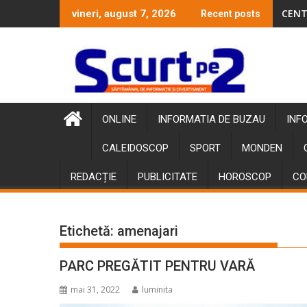
Skip
CENT
vineri, august 7, 2026
Recent posts
to
content
ONLINE
INFORMATIA DE BUZAU
INF
CALEIDOSCOP
SPORT
MONDEN
REDACȚIE
PUBLICITATE
HOROSCOP
CO
Etichetă:
amenajari
PARC PREGĂTIT PENTRU VARĂ
mai 31, 2022
luminita