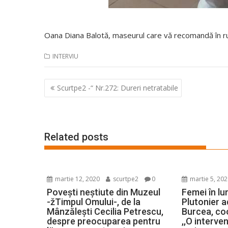
Oana Diana Balotă, maseurul care vă recomandă în ru
INTERVIU
Navigare
Scurtpe2 -“ Nr.272: Dureri netratabile
în
articole
Related posts
martie 12, 2020
scurtpe2
0
martie 5, 20
Povești neștiute din Muzeul
Femei în lu
-žTimpul Omului-, de la
Plutonier a
Mânzălești Cecilia Petrescu,
Burcea, c
despre preocuparea pentru
,,O interve