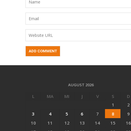
AUGUST 2026
L
MA
MI
J
V
S
D
1
2
3
4
5
6
7
8
9
10
11
12
13
14
15
16