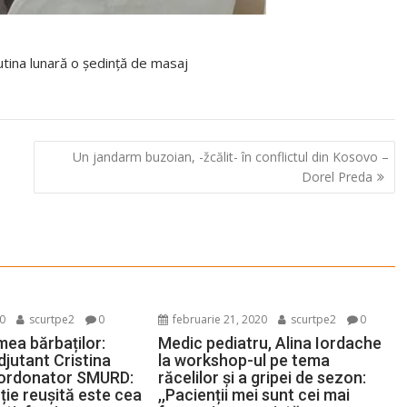
tina lunară o ședință de masaj
Un jandarm buzoian, -žcălit- în conflictul din Kosovo –
Dorel Preda
20
scurtpe2
0
februarie 21, 2020
scurtpe2
0
mea bărbaților:
Medic pediatru, Alina Iordache
djutant Cristina
la workshop-ul pe tema
oordonator SMURD:
răcelilor și a gripei de sezon:
nție reușită este cea
,,Pacienții mei sunt cei mai