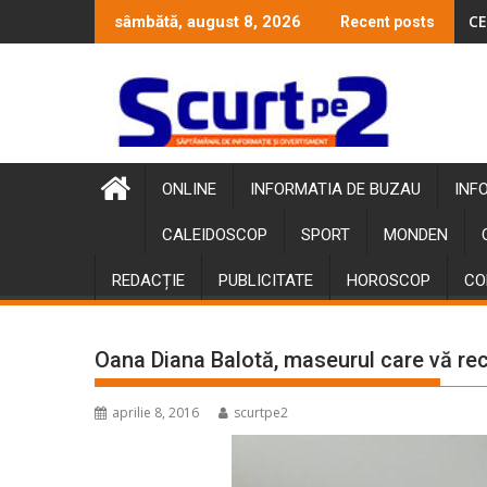
Skip
CE
sâmbătă, august 8, 2026
Recent posts
to
content
ONLINE
INFORMATIA DE BUZAU
INF
CALEIDOSCOP
SPORT
MONDEN
REDACȚIE
PUBLICITATE
HOROSCOP
CO
Oana Diana Balotă, maseurul care vă re
aprilie 8, 2016
scurtpe2