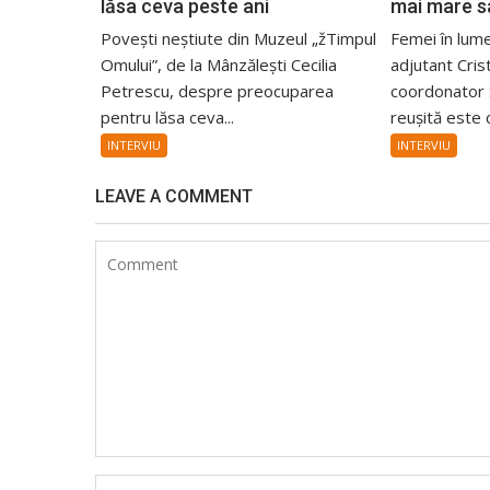
lăsa ceva peste ani
mai mare sa
Povești neștiute din Muzeul „žTimpul
Femei în lume
Omului”, de la Mânzălești Cecilia
adjutant Cris
Petrescu, despre preocuparea
coordonator 
pentru lăsa ceva...
reușită este c
INTERVIU
INTERVIU
LEAVE A COMMENT