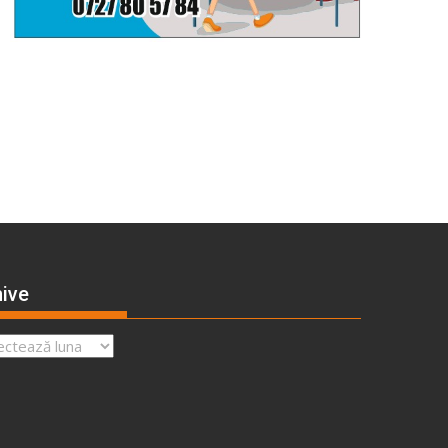
ive
ve