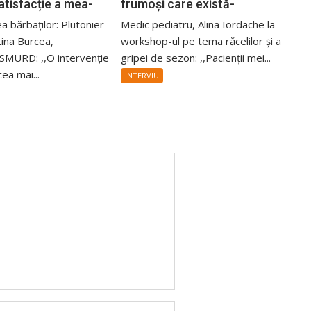
tisfacție a mea-
frumoși care există-
a bărbaților: Plutonier
Medic pediatru, Alina Iordache la
tina Burcea,
workshop-ul pe tema răcelilor și a
SMURD: ,,O intervenție
gripei de sezon: ,,Pacienții mei...
ea mai...
INTERVIU