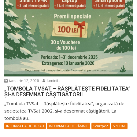
ianuarie 12, 2026
luminita
„TOMBOLA TVSAT – RĂSPLĂTEȘTE FIDELITATEA”
ȘI-A DESEMNAT CÂȘTIGĂTORII
„Tombola TVSat – Răsplătește fidelitatea”, organizată de
societatea TVSat 2002, și-a desemnat câștigătorii. La
tombolă au...
INFORMATIA DE BUZAU
INFORMATIA DE RÂMNIC
Scurtpe2
SPECIAL