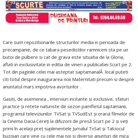
Care sunt repozitionarile structurilor media in perioada de
precampanie, de ce tabara pesedistilor ramniceni sta pe un
butoi de pulbere si cat de grava este situatia de la Gloria,
aflati in exclusivitate in editia de vineri a publicatiei Scurt pe 2.
Tot din paginile celei mai asteptat saptamanalÂ local puteti
citi totul despre inaugurarea noii Maternitati precum si despre
anuntatul mars impotriva avorturilor .
Gasiti, de asemenea , interviuri incitante si exclusive, sfaturi
practice și retete naturiste de sezon pamfletul saptamanii,
programul televiziunilor TVSat și TVSudEst și orarul filmelor de
la Cinema Dacia.Cereți la difuzorii de presă Scurt pe 2 și veți
primi în același preț suplimentele Jurnalul TvSat și Talciocul
buzoian care vine cu cele mai noi si diverse anunturi de mica