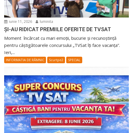
iunie 11, 2026
luminita
ȘI-AU RIDICAT PREMIILE OFERITE DE TVSAT
Moment încărcat cu mari emoții, bucurie și recunoștință
pentru câștigătoarele concursului „TVSat îți face vacanța”.
Ieri,...
INFORMATIA DE RÂMNIC
Scurtpe2
SPECIAL