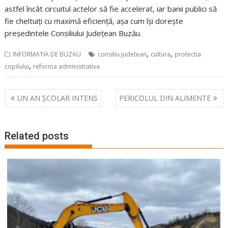
astfel încât circuitul actelor să fie accelerat, iar banii publici să
fie cheltuiți cu maximă eficiență, așa cum își dorește
președintele Consiliului Județean Buzău.
,
,
INFORMATIA DE BUZAU
consiliu judetean
cultura
protectia
,
copilului
reforma administrativa
Navigare
UN AN ȘCOLAR INTENS
PERICOLUL DIN ALIMENTE
în
articole
Related posts