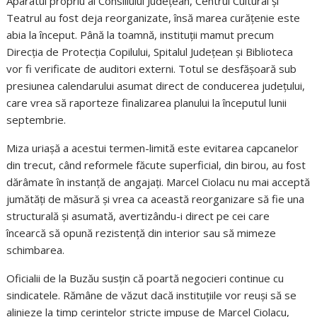
Aparatul propriu al Consiliului Județean, Centrul Cultural și
Teatrul au fost deja reorganizate, însă marea curățenie este
abia la început. Până la toamnă, instituții mamut precum
Direcția de Protecția Copilului, Spitalul Județean și Biblioteca
vor fi verificate de auditori externi. Totul se desfășoară sub
presiunea calendarului asumat direct de conducerea județului,
care vrea să raporteze finalizarea planului la începutul lunii
septembrie.
Miza uriașă a acestui termen-limită este evitarea capcanelor
din trecut, când reformele făcute superficial, din birou, au fost
dărâmate în instanță de angajați. Marcel Ciolacu nu mai acceptă
jumătăți de măsură și vrea ca această reorganizare să fie una
structurală și asumată, avertizându-i direct pe cei care
încearcă să opună rezistență din interior sau să mimeze
schimbarea.
Oficialii de la Buzău susțin că poartă negocieri continue cu
sindicatele. Rămâne de văzut dacă instituțiile vor reuși să se
alinieze la timp cerințelor stricte impuse de Marcel Ciolacu,