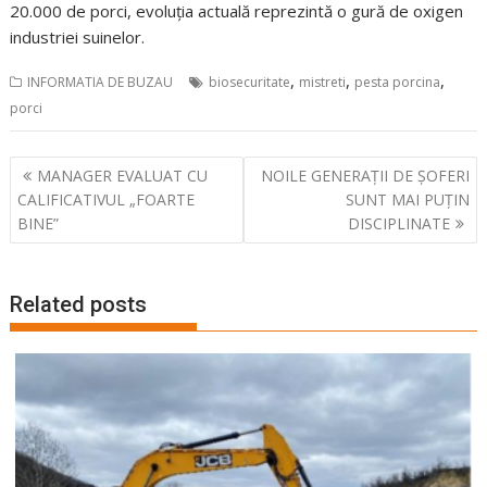
20.000 de porci, evoluția actuală reprezintă o gură de oxigen
industriei suinelor.
,
,
,
INFORMATIA DE BUZAU
biosecuritate
mistreti
pesta porcina
porci
Navigare
MANAGER EVALUAT CU
NOILE GENERAȚII DE ȘOFERI
în
CALIFICATIVUL „FOARTE
SUNT MAI PUȚIN
articole
BINE”
DISCIPLINATE
Related posts