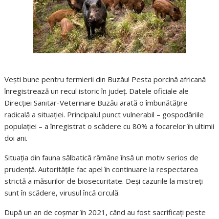
Vești bune pentru fermierii din Buzău! Pesta porcină africană
înregistrează un recul istoric în județ. Datele oficiale ale
Direcției Sanitar-Veterinare Buzău arată o îmbunătățire
radicală a situației. Principalul punct vulnerabil – gospodăriile
populației – a înregistrat o scădere cu 80% a focarelor în ultimii
doi ani.
Situația din fauna sălbatică rămâne însă un motiv serios de
prudență. Autoritățile fac apel în continuare la respectarea
strictă a măsurilor de biosecuritate. Deși cazurile la mistreți
sunt în scădere, virusul încă circulă.
După un an de coșmar în 2021, când au fost sacrificați peste