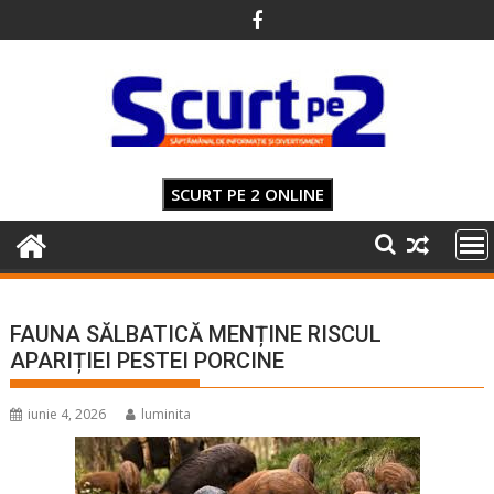
Skip
to
content
SCURT PE 2 ONLINE
FAUNA SĂLBATICĂ MENȚINE RISCUL
APARIȚIEI PESTEI PORCINE
iunie 4, 2026
luminita