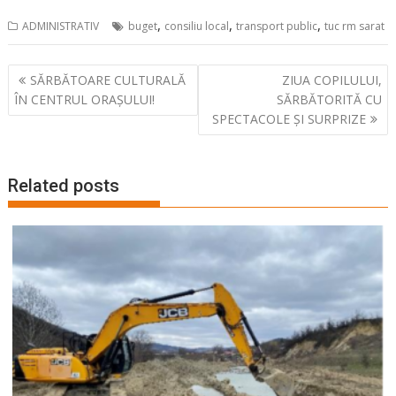
,
,
,
ADMINISTRATIV
buget
consiliu local
transport public
tuc rm sarat
Navigare
SĂRBĂTOARE CULTURALĂ
ZIUA COPILULUI,
în
ÎN CENTRUL ORAȘULUI!
SĂRBĂTORITĂ CU
articole
SPECTACOLE ȘI SURPRIZE
Related posts