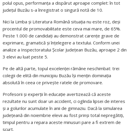
polul opus, performanța a dispărut aproape complet: în tot
județul Buzău s-a înregistrat o singură notă de 10.
Nici la Limba și Literatura Română situația nu este roz, deși
procentul de promovabilitate este ceva mai mare, de 65%.
Peste 1.000 de candidați au demonstrat carențe grave de
exprimare, gramatică și înțelegere a textului. Conform unei
analize a Inspectoratului Școlar Județean Buzău, aproape 2 din
3 elevi au luat peste 5.
Pe de altă parte, topul excelenței rămâne neschimbat: trei
colegii de elită din municipiu Buzău își mențin dominația
absolută în ceea ce privește ratele de promovare.
Profesorii și experții în educație avertizează că aceste
rezultate nu sunt doar un accident, ci oglinda lipsei de interes
și a golurilor acumulate în anii de gimnaziu. Dacă la simularea
județeană din noiembrie elevii au fost prinși total nepregătiți,
timpul pentru a repara aceste minusuri pare a fi extrem de
scurt.