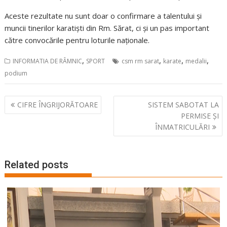
Aceste rezultate nu sunt doar o confirmare a talentului și
muncii tinerilor karatiști din Rm. Sărat, ci și un pas important
către convocările pentru loturile naționale.
,
,
,
,
INFORMATIA DE RÂMNIC
SPORT
csm rm sarat
karate
medalii
podium
Navigare
CIFRE ÎNGRIJORĂTOARE
SISTEM SABOTAT LA
în
PERMISE ȘI
articole
ÎNMATRICULĂRI
Related posts