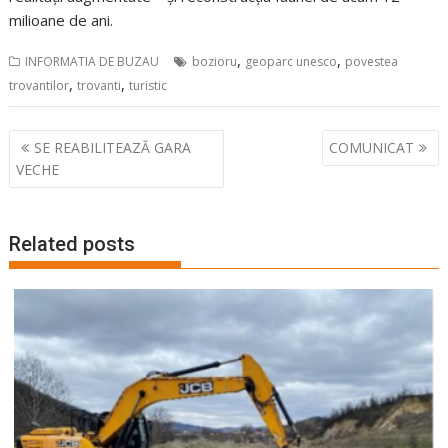
milioane de ani.
,
,
INFORMATIA DE BUZAU
bozioru
geoparc unesco
povestea
,
,
trovantilor
trovanti
turistic
Navigare
SE REABILITEAZĂ GARA
COMUNICAT
în
VECHE
articole
Related posts