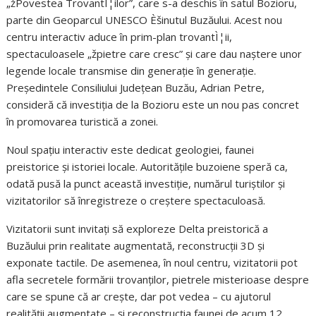
„žPovestea TrovantÌ¦ilor”, care s-a deschis în satul Bozioru,
parte din Geoparcul UNESCO Èšinutul Buzăului. Acest nou
centru interactiv aduce în prim-plan trovantÌ¦ii,
spectaculoasele „žpietre care cresc” și care dau naștere unor
legende locale transmise din generație în generație.
Președintele Consiliului Județean Buzău, Adrian Petre,
consideră că investiția de la Bozioru este un nou pas concret
în promovarea turistică a zonei.
Noul spațiu interactiv este dedicat geologiei, faunei
preistorice și istoriei locale. Autoritățile buzoiene speră ca,
odată pusă la punct această investiție, numărul turiștilor și
vizitatorilor să înregistreze o creștere spectaculoasă.
Vizitatorii sunt invitați să exploreze Delta preistorică a
Buzăului prin realitate augmentată, reconstrucții 3D și
exponate tactile. De asemenea, în noul centru, vizitatorii pot
afla secretele formării trovanților, pietrele misterioase despre
care se spune că ar crește, dar pot vedea – cu ajutorul
realității augmentate – și reconstrucția faunei de acum 12