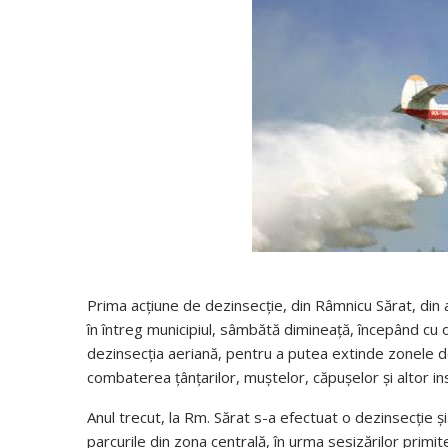
Prima acțiune de dezinsecție, din Râmnicu Sărat, din 
în întreg municipiul, sâmbătă dimineață, începând cu or
dezinsecția aeriană, pentru a putea extinde zonele de i
combaterea țânțarilor, muștelor, căpușelor și altor in
Anul trecut, la Rm. Sărat s-a efectuat o dezinsecție și
parcurile din zona centrală, în urma sesizărilor primite 