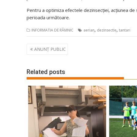
Pentru a optimiza efectele dezinsecției, acțiunea de 
perioada următoare.
,
,
INFORMATIA DE RÂMNIC
aerian
dezinsectie
tantari
Navigare
ANUNȚ PUBLIC
în
articole
Related posts