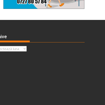
ive
ve