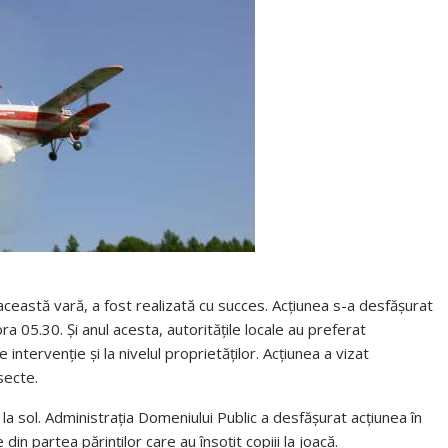
această vară, a fost realizată cu succes. Acțiunea s-a desfășurat
a 05.30. Și anul acesta, autoritățile locale au preferat
ntervenție și la nivelul proprietăților. Acțiunea a vizat
secte.
 la sol. Administrația Domeniului Public a desfășurat acțiunea în
din partea părinților care au însoțit copiii la joacă.