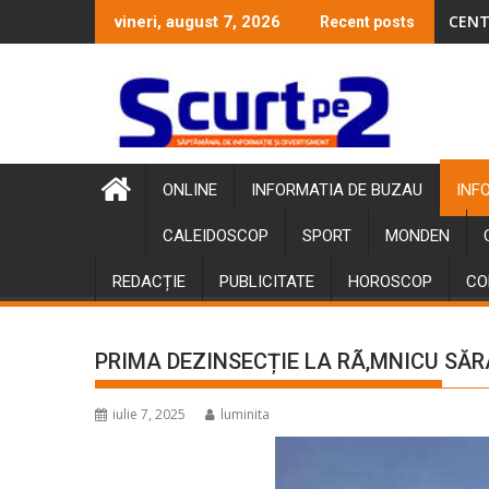
Skip
CENT
vineri, august 7, 2026
Recent posts
to
content
ONLINE
INFORMATIA DE BUZAU
INF
CALEIDOSCOP
SPORT
MONDEN
REDACȚIE
PUBLICITATE
HOROSCOP
CO
PRIMA DEZINSECȚIE LA RÃ‚MNICU SĂ
iulie 7, 2025
luminita