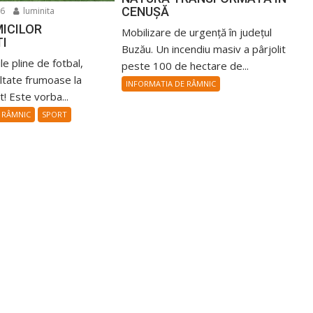
CENUȘĂ
26
luminita
ICILOR
Mobilizare de urgență în județul
TI
Buzău. Un incendiu masiv a pârjolit
ile pline de fotbal,
peste 100 de hectare de...
ultate frumoase la
INFORMATIA DE RÂMNIC
! Este vorba...
 RÂMNIC
SPORT