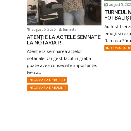
august 5, 20
TURNEUL M
FOTBALIȘ
Au fost trei z
august 6, 2026
luminita
emoții și rez
ATENȚIE LA ACTELE SEMNATE
Râmnicu Sărat
LA NOTARIAT!
INFORMATIA DE
Atenție la semnarea actelor
notariale. Un gest făcut în grabă
poate avea consecințe importante.
Fie că...
INFORMATIA DE BUZAU
INFORMATIA DE RÂMNIC