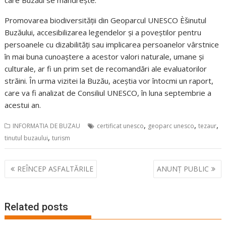
Promovarea biodiversității din Geoparcul UNESCO Èšinutul
Buzăului, accesibilizarea legendelor și a poveștilor pentru
persoanele cu dizabilități sau implicarea persoanelor vârstnice
în mai buna cunoaștere a acestor valori naturale, umane și
culturale, ar fi un prim set de recomandări ale evaluatorilor
străini. În urma vizitei la Buzău, aceștia vor întocmi un raport,
care va fi analizat de Consiliul UNESCO, în luna septembrie a
acestui an.
,
,
,
INFORMATIA DE BUZAU
certificat unesco
geoparc unesco
tezaur
,
tinutul buzaului
turism
Navigare
REÎNCEP ASFALTĂRILE
ANUNȚ PUBLIC
în
articole
Related posts