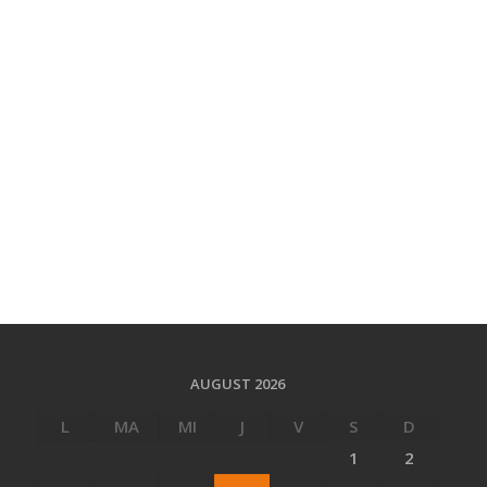
AUGUST 2026
L
MA
MI
J
V
S
D
1
2