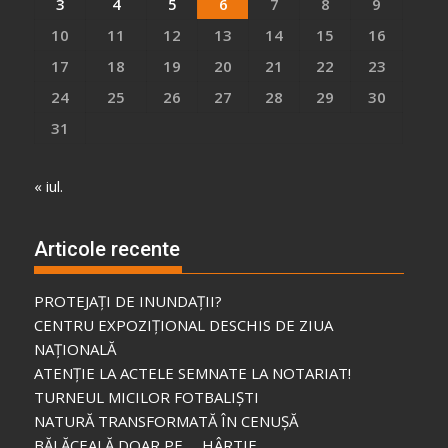
3
4
5
6
7
8
9
10
11
12
13
14
15
16
17
18
19
20
21
22
23
24
25
26
27
28
29
30
31
« iul.
Articole recente
PROTEJAȚI DE INUNDAȚII?
CENTRU EXPOZIȚIONAL DESCHIS DE ZIUA
NAȚIONALĂ
ATENȚIE LA ACTELE SEMNATE LA NOTARIAT!
TURNEUL MICILOR FOTBALIȘTI
NATURĂ TRANSFORMATĂ ÎN CENUȘĂ
BĂLĂCEALĂ DOAR PE … HÂRTIE