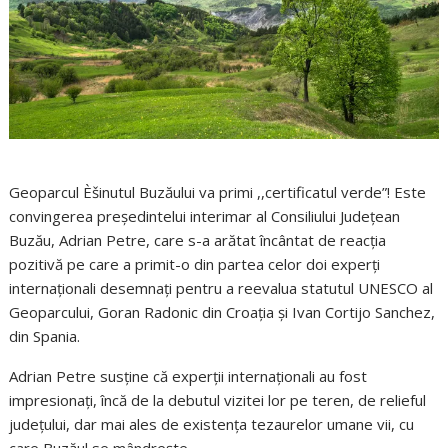
Geoparcul Èšinutul Buzăului va primi ,,certificatul verde”! Este
convingerea președintelui interimar al Consiliului Județean
Buzău, Adrian Petre, care s-a arătat încântat de reacția
pozitivă pe care a primit-o din partea celor doi experți
internaționali desemnați pentru a reevalua statutul UNESCO al
Geoparcului, Goran Radonic din Croația și Ivan Cortijo Sanchez,
din Spania.
Adrian Petre susține că experții internaționali au fost
impresionați, încă de la debutul vizitei lor pe teren, de relieful
județului, dar mai ales de existența tezaurelor umane vii, cu
care Buzăul se mândrește.