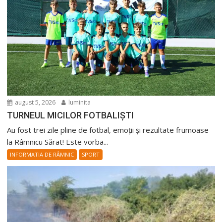
august 5, 2026
luminita
TURNEUL MICILOR FOTBALIȘTI
Au fost trei zile pline de fotbal, emoții și rezultate frumoase
la Râmnicu Sărat! Este vorba...
INFORMATIA DE RÂMNIC
SPORT