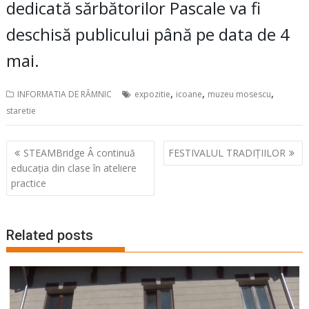
dedicată sărbătorilor Pascale va fi
deschisă publicului până pe data de 4
mai.
,
,
,
INFORMATIA DE RÂMNIC
expozitie
icoane
muzeu mosescu
staretie
Navigare
STEAMBridge Â continuă
FESTIVALUL TRADIȚIILOR
în
educația din clase în ateliere
articole
practice
Related posts