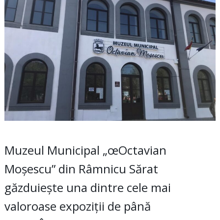
Muzeul Municipal „œOctavian
Moșescu” din Râmnicu Sărat
găzduiește una dintre cele mai
valoroase expoziții de până