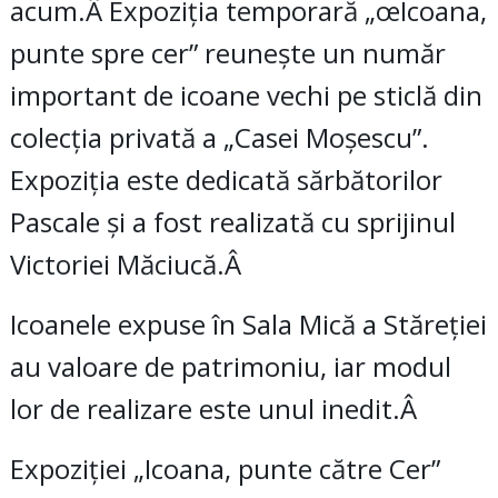
acum.Â Expoziția temporară „œIcoana,
punte spre cer” reunește un număr
important de icoane vechi pe sticlă din
colecția privată a „Casei Moșescu”.
Expoziția este dedicată sărbătorilor
Pascale și a fost realizată cu sprijinul
Victoriei Măciucă.Â
Icoanele expuse în Sala Mică a Stăreției
au valoare de patrimoniu, iar modul
lor de realizare este unul inedit.Â
Expoziției „Icoana, punte către Cer”