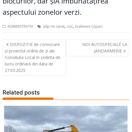
blocurilor, dar șiÂ îmbunătățirea
aspectului zonelor verzi.
,
,
ADMINISTRATIV
adp rm sarat
risc
toaletare copaci
Navigare
DISPOZITIE de convocare
NOI AUTOSPECIALE LA
în
și proiectul ordinii de zi ale
JANDARMERIE
articole
Consiliului Local în ședinta de
lucru ordinară din data de
27.03.2025
Related posts