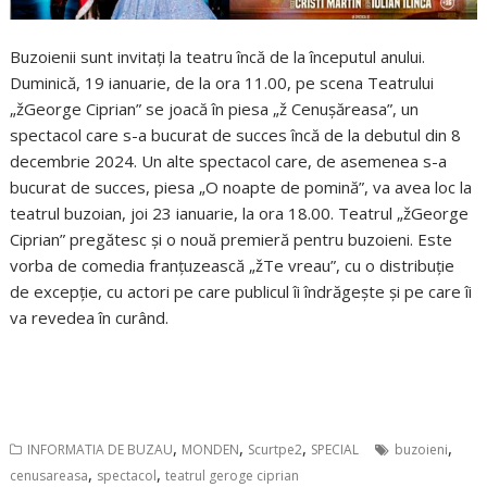
Buzoienii sunt invitați la teatru încă de la începutul anului.
Duminică, 19 ianuarie, de la ora 11.00, pe scena Teatrului
„žGeorge Ciprian” se joacă în piesa „ž Cenușăreasa”, un
spectacol care s-a bucurat de succes încă de la debutul din 8
decembrie 2024. Un alte spectacol care, de asemenea s-a
bucurat de succes, piesa „O noapte de pomină”, va avea loc la
teatrul buzoian, joi 23 ianuarie, la ora 18.00. Teatrul „žGeorge
Ciprian” pregătesc și o nouă premieră pentru buzoieni. Este
vorba de comedia franțuzească „žTe vreau”, cu o distribuție
de excepție, cu actori pe care publicul îi îndrăgește și pe care îi
va revedea în curând.
,
,
,
,
INFORMATIA DE BUZAU
MONDEN
Scurtpe2
SPECIAL
buzoieni
,
,
cenusareasa
spectacol
teatrul geroge ciprian