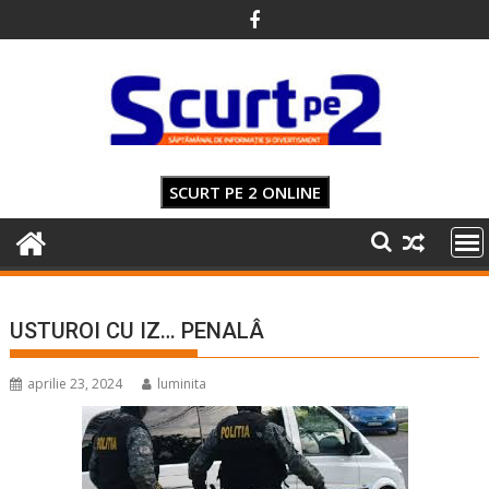
Skip
to
content
SCURT PE 2 ONLINE
USTUROI CU IZ… PENALÂ
aprilie 23, 2024
luminita