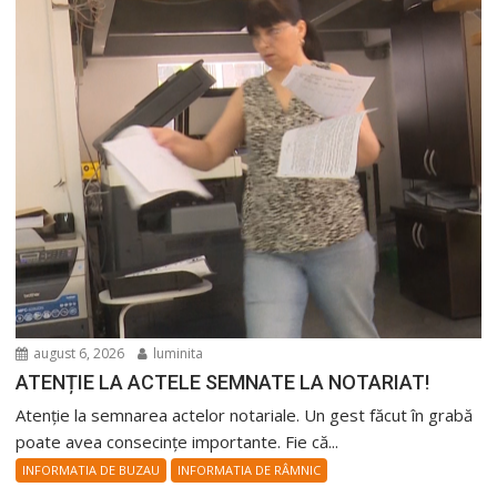
august 6, 2026
luminita
ATENȚIE LA ACTELE SEMNATE LA NOTARIAT!
Atenție la semnarea actelor notariale. Un gest făcut în grabă
poate avea consecințe importante. Fie că...
INFORMATIA DE BUZAU
INFORMATIA DE RÂMNIC