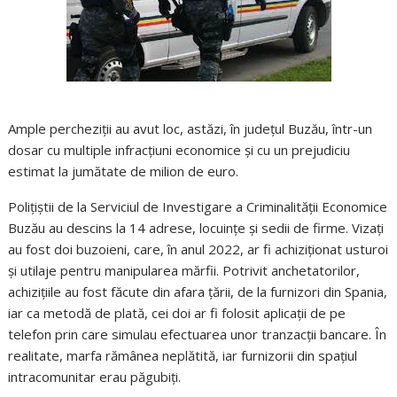
Ample percheziții au avut loc, astăzi, în județul Buzău, într-un
dosar cu multiple infracțiuni economice și cu un prejudiciu
estimat la jumătate de milion de euro.
Polițiștii de la Serviciul de Investigare a Criminalității Economice
Buzău au descins la 14 adrese, locuințe și sedii de firme. Vizați
au fost doi buzoieni, care, în anul 2022, ar fi achiziționat usturoi
și utilaje pentru manipularea mărfii. Potrivit anchetatorilor,
achizițiile au fost făcute din afara țării, de la furnizori din Spania,
iar ca metodă de plată, cei doi ar fi folosit aplicații de pe
telefon prin care simulau efectuarea unor tranzacții bancare. În
realitate, marfa rămânea neplătită, iar furnizorii din spațiul
intracomunitar erau păgubiți.