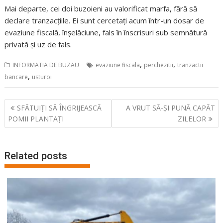
Mai departe, cei doi buzoieni au valorificat marfa, fără să
declare tranzacțiile. Ei sunt cercetați acum într-un dosar de
evaziune fiscală, înșelăciune, fals în înscrisuri sub semnătură
privată și uz de fals.
,
,
INFORMATIA DE BUZAU
evaziune fiscala
perchezitii
tranzactii
,
bancare
usturoi
Navigare
SFĂTUIȚI SĂ ÎNGRIJEASCĂ
A VRUT SĂ-ȘI PUNĂ CAPĂT
în
POMII PLANTAȚI
ZILELOR
articole
Related posts