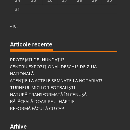
24
25
26
27
28
29
30
31
« iul.
Articole recente
PROTEJAȚI DE INUNDAȚII?
CENTRU EXPOZIȚIONAL DESCHIS DE ZIUA
NAȚIONALĂ
ATENȚIE LA ACTELE SEMNATE LA NOTARIAT!
TURNEUL MICILOR FOTBALIȘTI
NATURĂ TRANSFORMATĂ ÎN CENUȘĂ
BĂLĂCEALĂ DOAR PE … HÂRTIE
REFORMĂ FĂCUTĂ CU CAP
Arhive