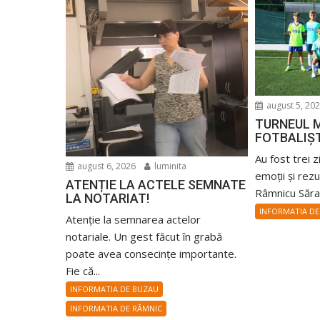
august 5, 20
TURNEUL M
FOTBALIȘ
Au fost trei z
august 6, 2026
luminita
emoții și rez
ATENȚIE LA ACTELE SEMNATE
Râmnicu Sărat
LA NOTARIAT!
INFORMATIA DE
Atenție la semnarea actelor
notariale. Un gest făcut în grabă
poate avea consecințe importante.
Fie că...
INFORMATIA DE BUZAU
INFORMATIA DE RÂMNIC