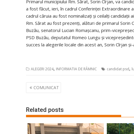
Primarul municipiului Rm. Sărat, Sorin Cîrjan, va cand
a fost făcut, ieri, în cadrul Conferinței Extraordinar
cadrul căruia au fost nominalizați și ceilalți candidații 
Rm. Sărat au fost prezenți, alături de primarul Sorin 
Buzău, senatorul Lucian Romașcanu, prim-vicepreșed
PSD Buzău, deputatul Romeo Lungu și vicepreședintele
succes la alegerile locale din acest an, Sorin Cîrjan ș
,
,
ALEGERI 2024
INFORMATIA DE RÂMNIC
candidat psd
l
Navigare
COMUNICAT
în
articole
Related posts