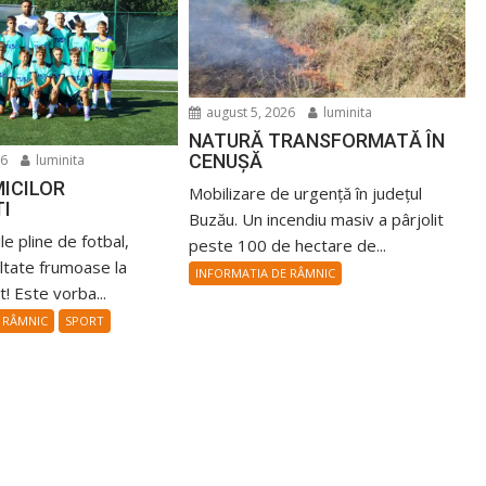
august 5, 2026
luminita
NATURĂ TRANSFORMATĂ ÎN
CENUȘĂ
26
luminita
ICILOR
Mobilizare de urgență în județul
TI
Buzău. Un incendiu masiv a pârjolit
ile pline de fotbal,
peste 100 de hectare de...
ultate frumoase la
INFORMATIA DE RÂMNIC
! Este vorba...
 RÂMNIC
SPORT