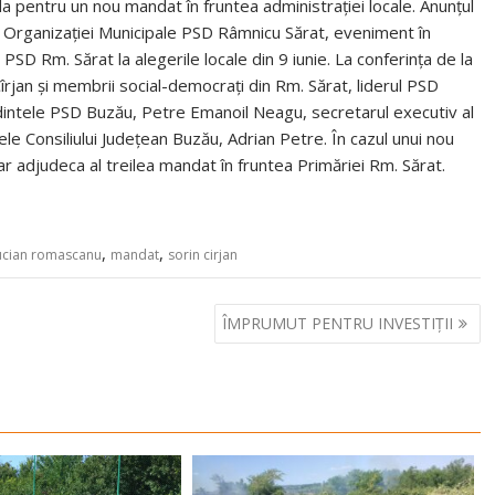
ida pentru un nou mandat în fruntea administrației locale. Anunțul
e a Organizației Municipale PSD Râmnicu Sărat, eveniment în
ai PSD Rm. Sărat la alegerile locale din 9 iunie. La conferința de la
Cîrjan și membrii social-democrați din Rm. Sărat, liderul PSD
intele PSD Buzău, Petre Emanoil Neagu, secretarul executiv al
 Consiliului Județean Buzău, Adrian Petre. În cazul unui nou
i-ar adjudeca al treilea mandat în fruntea Primăriei Rm. Sărat.
,
,
ucian romascanu
mandat
sorin cirjan
ÎMPRUMUT PENTRU INVESTIȚII