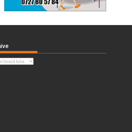
ive
ve