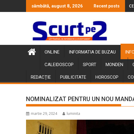
Skip
CE
sâmbătă, august 8, 2026
Recent posts
to
content
ONLINE
INFORMATIA DE BUZAU
INF
CALEIDOSCOP
SPORT
MONDEN
REDACȚIE
PUBLICITATE
HOROSCOP
CO
NOMINALIZAT PENTRU UN NOU MAND
martie 29, 2024
luminita