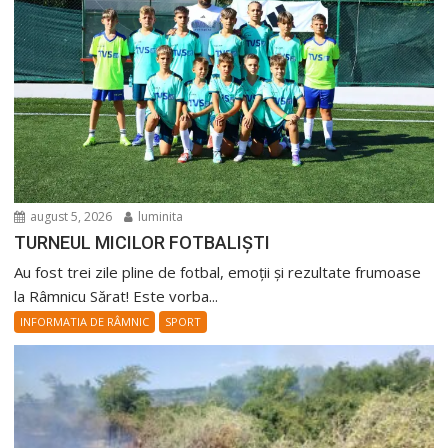
august 5, 2026
luminita
TURNEUL MICILOR FOTBALIȘTI
Au fost trei zile pline de fotbal, emoții și rezultate frumoase
la Râmnicu Sărat! Este vorba...
INFORMATIA DE RÂMNIC
SPORT