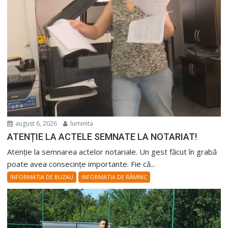
august 6, 2026
luminita
ATENȚIE LA ACTELE SEMNATE LA NOTARIAT!
Atenție la semnarea actelor notariale. Un gest făcut în grabă
poate avea consecințe importante. Fie că...
INFORMATIA DE BUZAU
INFORMATIA DE RÂMNIC