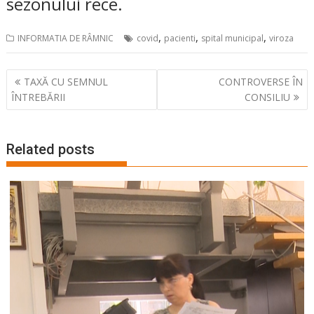
sezonului rece.
,
,
,
INFORMATIA DE RÂMNIC
covid
pacienti
spital municipal
viroza
Navigare
TAXĂ CU SEMNUL
CONTROVERSE ÎN
în
ÎNTREBĂRII
CONSILIU
articole
Related posts