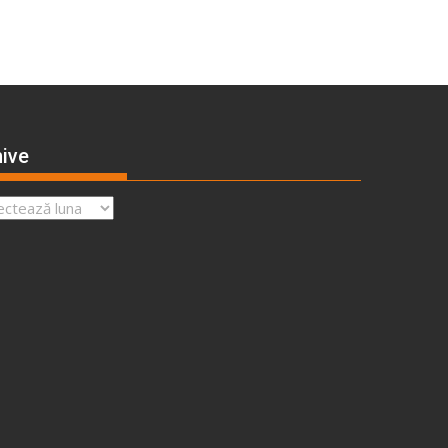
ive
ve