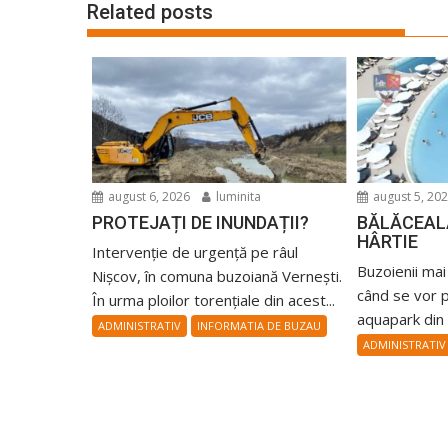
Related posts
august 6, 2026
luminita
august 5, 20
PROTEJAȚI DE INUNDAȚII?
BĂLĂCEAL
HÂRTIE
Intervenție de urgență pe râul
Buzoienii ma
Nișcov, în comuna buzoiană Vernești.
când se vor p
În urma ploilor torențiale din acest...
aquapark din P
ADMINISTRATIV
INFORMATIA DE BUZAU
ADMINISTRATIV