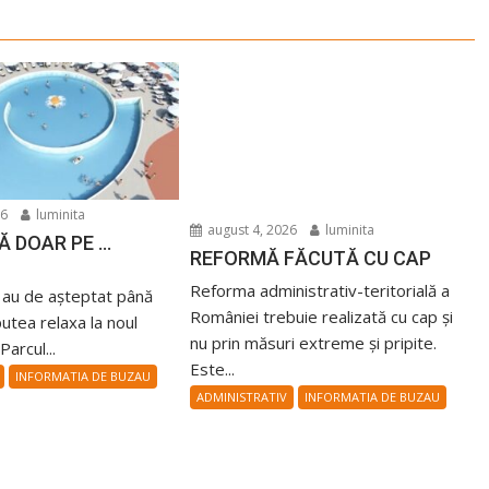
26
luminita
august 4, 2026
luminita
Ă DOAR PE …
REFORMĂ FĂCUTĂ CU CAP
Reforma administrativ-teritorială a
i au de așteptat până
României trebuie realizată cu cap și
utea relaxa la noul
nu prin măsuri extreme și pripite.
arcul...
Este...
INFORMATIA DE BUZAU
ADMINISTRATIV
INFORMATIA DE BUZAU