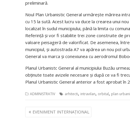
preliminară.
Noul Plan Urbanistic General urmărește mărirea intrav
cu 15 la sută. Acest lucru va duce la crearea unui n
localizat în sudul municipiului, până la limita cu comuna
Referință și vor fi stabilite trei zone construite de p
valoare peisageră de valorificat. De asemenea, între 
municipiul, și autostrada A7 va apărea un nou pol urba
General va marca și conexiunea cu aerodromul Bobo
Planul Urbanistc General al municipiului Buzău urmează 
obținute toate avizele necesare și după ce va fi trecut
Planul Urbanistic General anterior a fost aprobat în 
,
,
,
ADMINISTRATIV
arhitecti
intravilan
orbital
plan urbani
Navigare
EVENIMENT INTERNAȚIONAL
în
articole