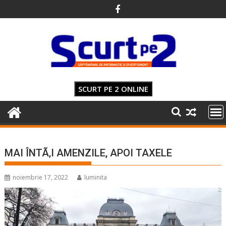
Skip
to
content
SCURT PE 2 ONLINE
MAI ÎNTÃ‚I AMENZILE, APOI TAXELE
noiembrie 17, 2022
luminita