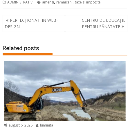
,
,
ADMINISTRATIV
amenzi
ramniceni
taxe si impozite
Navigare
PERFECȚIONAȚI ÎN WEB-
CENTRU DE EDUCAȚIE
în
DESIGN
PENTRU SĂNĂTATE
articole
Related posts
august 6, 2026
luminita