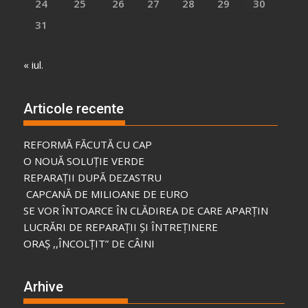
24
25
26
27
28
29
30
31
« iul.
Articole recente
REFORMĂ FĂCUTĂ CU CAP
O NOUĂ SOLUȚIE VERDE
REPARAȚII DUPĂ DEZASTRU
CAPCANĂ DE MILIOANE DE EURO
SE VOR ÎNTOARCE ÎN CLĂDIREA DE CARE APARȚIN
LUCRĂRI DE REPARAȚII ȘI ÎNTREȚINERE
ORAȘ ,,ÎNCOLȚIT” DE CÂINI
Arhive