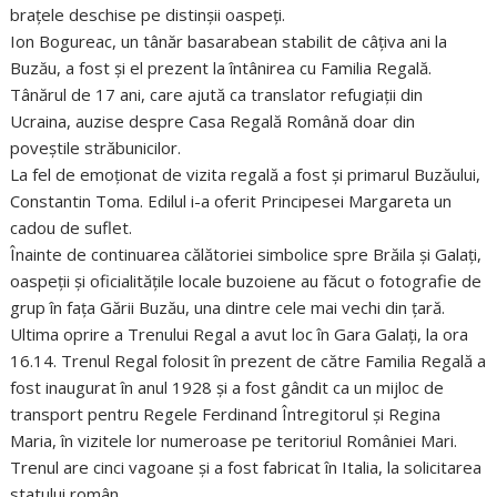
brațele deschise pe distinșii oaspeți.
Ion Bogureac, un tânăr basarabean stabilit de câțiva ani la
Buzău, a fost și el prezent la întânirea cu Familia Regală.
Tânărul de 17 ani, care ajută ca translator refugiații din
Ucraina, auzise despre Casa Regală Română doar din
poveștile străbunicilor.
La fel de emoționat de vizita regală a fost și primarul Buzăului,
Constantin Toma. Edilul i-a oferit Principesei Margareta un
cadou de suflet.
Înainte de continuarea călătoriei simbolice spre Brăila și Galați,
oaspeții și oficialitățile locale buzoiene au făcut o fotografie de
grup în fața Gării Buzău, una dintre cele mai vechi din țară.
Ultima oprire a Trenului Regal a avut loc în Gara Galați, la ora
16.14. Trenul Regal folosit în prezent de către Familia Regală a
fost inaugurat în anul 1928 și a fost gândit ca un mijloc de
transport pentru Regele Ferdinand Întregitorul și Regina
Maria, în vizitele lor numeroase pe teritoriul României Mari.
Trenul are cinci vagoane și a fost fabricat în Italia, la solicitarea
statului român.