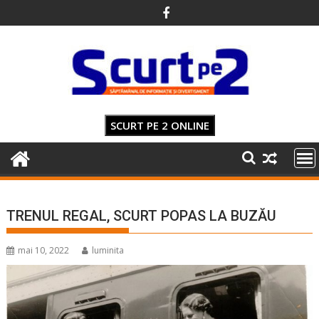
Skip
to
content
SCURT PE 2 ONLINE
TRENUL REGAL, SCURT POPAS LA BUZĂU
mai 10, 2022
luminita