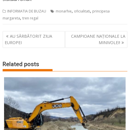
,
,
INFORMATIA DE BUZAU
monarhie
oficialitati
principesa
,
margareta
tren regal
Navigare
AU SĂRBĂTORIT ZIUA
CAMPIOANE NAȚIONALE LA
în
EUROPEI
MINIVOLEI!
articole
Related posts