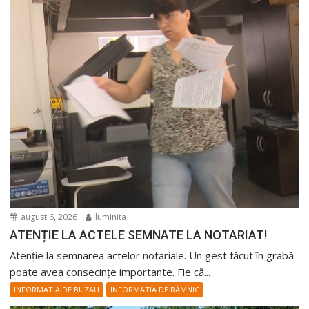
august 6, 2026
luminita
ATENȚIE LA ACTELE SEMNATE LA NOTARIAT!
Atenție la semnarea actelor notariale. Un gest făcut în grabă
poate avea consecințe importante. Fie că...
INFORMATIA DE BUZAU
INFORMATIA DE RÂMNIC