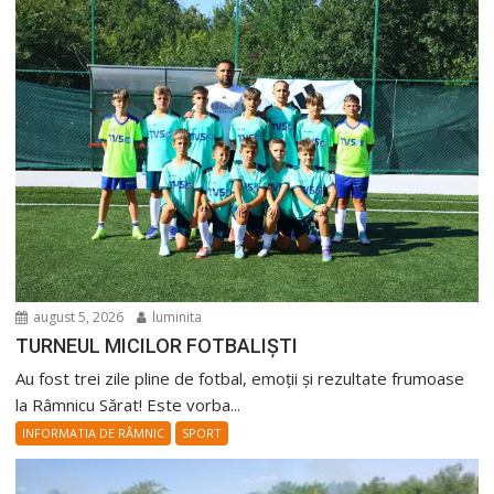
august 5, 2026
luminita
TURNEUL MICILOR FOTBALIȘTI
Au fost trei zile pline de fotbal, emoții și rezultate frumoase
la Râmnicu Sărat! Este vorba...
INFORMATIA DE RÂMNIC
SPORT