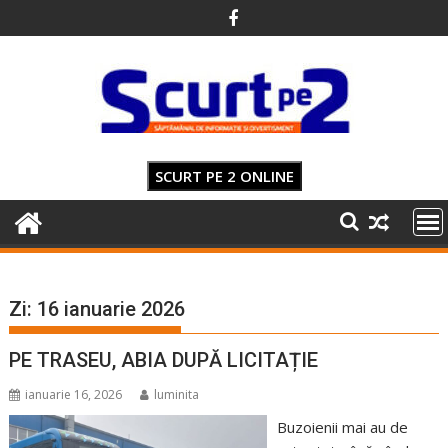
Skip
to
content
SCURT PE 2 ONLINE
Zi:
16 ianuarie 2026
PE TRASEU, ABIA DUPĂ LICITAȚIE
ianuarie 16, 2026
luminita
Buzoienii mai au de