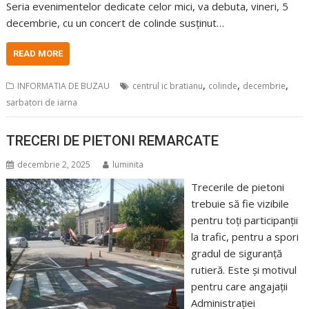
Seria evenimentelor dedicate celor mici, va debuta, vineri, 5
decembrie, cu un concert de colinde susținut…
READ MORE
,
,
,
INFORMATIA DE BUZAU
centrul ic bratianu
colinde
decembrie
sarbatori de iarna
TRECERI DE PIETONI REMARCATE
decembrie 2, 2025
luminita
Trecerile de pietoni
trebuie să fie vizibile
pentru toți participanții
la trafic, pentru a spori
gradul de siguranță
rutieră. Este și motivul
pentru care angajații
Administrației