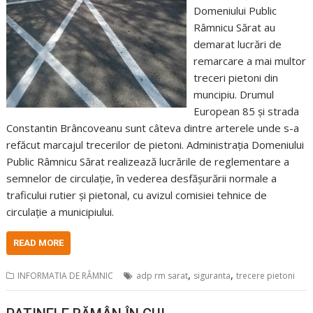
Domeniului Public
Râmnicu Sărat au
demarat lucrări de
remarcare a mai multor
treceri pietoni din
muncipiu. Drumul
European 85 și strada
Constantin Brâncoveanu sunt câteva dintre arterele unde s-a
refăcut marcajul trecerilor de pietoni. Administraţia Domeniului
Public Râmnicu Sărat realizează lucrările de reglementare a
semnelor de circulaţie, în vederea desfăşurării normale a
traficului rutier şi pietonal, cu avizul comisiei tehnice de
circulaţie a municipiului.
READ MORE
,
,
INFORMATIA DE RÂMNIC
adp rm sarat
siguranta
trecere pietoni