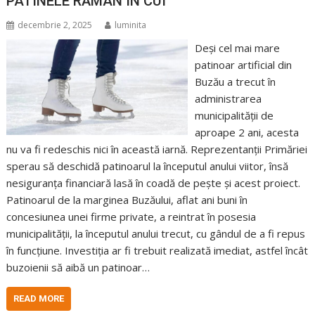
PATINELE RĂMÂN ÎN CUI
decembrie 2, 2025
luminita
Deși cel mai mare
patinoar artificial din
Buzău a trecut în
administrarea
municipalității de
aproape 2 ani, acesta
nu va fi redeschis nici în această iarnă. Reprezentanții Primăriei
sperau să deschidă patinoarul la începutul anului viitor, însă
nesiguranța financiară lasă în coadă de pește și acest proiect.
Patinoarul de la marginea Buzăului, aflat ani buni în
concesiunea unei firme private, a reintrat în posesia
municipalității, la începutul anului trecut, cu gândul de a fi repus
în funcțiune. Investiția ar fi trebuit realizată imediat, astfel încât
buzoienii să aibă un patinoar…
READ MORE