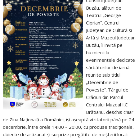
Consiliul Judeţean
Buzău, alături de
Teatrul „George
Ciprian”, Centrul
Judeţean de Cultură şi
Artă şi Muzeul Judeţean
Buzău, îi invită pe
buzoienii la
evenimentele dedicate
sărbătorilor de iarnă
reunite sub titlul
„Decembrie de
Poveste”. Târgul de
Crăciun din Parcul
Centrului Muzeal I.C.
Brătianu, deschis chiar
de Ziua Națională a României, își așeaptă vizitatorii până pe 24
decembrie, între orele 14:00 – 20:00, cu produse tradiţionale,
obiecte de artizanat şi surprize pregătite de meşterii locali.